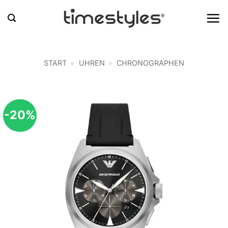
Zum
Inhalt
springen
START
»
UHREN
»
CHRONOGRAPHEN
-20%