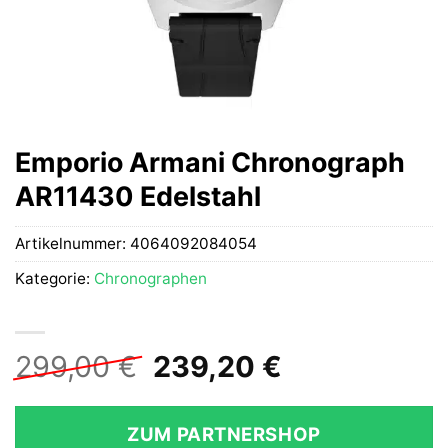
Emporio Armani Chronograph
AR11430 Edelstahl
Artikelnummer:
4064092084054
Kategorie:
Chronographen
Ursprünglicher
Aktueller
299,00
€
239,20
€
Preis
Preis
war:
ist:
ZUM PARTNERSHOP