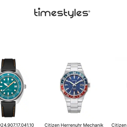
24.907.17.041.10
Citizen Herrenuhr Mechanik
Citize