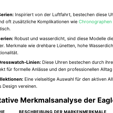
Serien:
Inspiriert von der Luftfahrt, bestechen diese Uh
nd oft zusätzliche Komplikationen wie
Chronographen
tisch.
erien:
Robust und wasserdicht, sind diese Modelle die
r. Merkmale wie drehbare Lünetten, hohe Wasserdicht
ionalität.
Dresswatch-Linien:
Diese Uhren bestechen durch ihre s
ekt für formelle Anlässe und den professionellen Alltag
llektionen:
Eine vielseitige Auswahl für den aktiven All
 Design vereinen.
tative Merkmalsanalyse der Eag
IE
BESCHREIBUNG DER MARKENMERKMALE