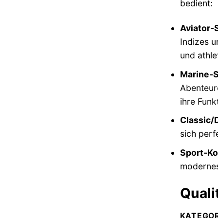
bedient:
Aviator-
Indizes u
und athle
Marine-S
Abenteure
ihre Funkt
Classic/
sich perf
Sport-Ko
modernes
Quali
KATEGOR