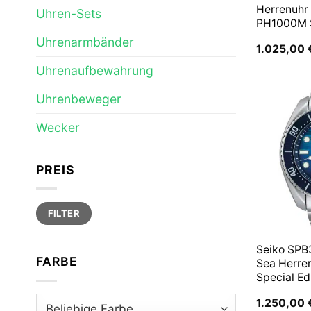
Herrenuhr
Uhren-Sets
PH1000M
Uhrenarmbänder
1.025,00
Uhrenaufbewahrung
Uhrenbeweger
Wecker
PREIS
Min.
Max.
FILTER
Preis
Preis
Seiko SPB
FARBE
Sea Herre
Special Ed
1.250,00