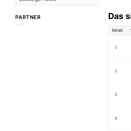
Das s
PARTNER
RANK
1
2
3
4