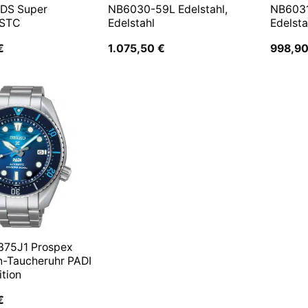
 DS Super
NB6030-59L Edelstahl,
NB6031
 STC
Edelstahl
Edelsta
€
1.075,50
€
998,9
375J1 Prospex
n-Taucheruhr PADI
ition
€