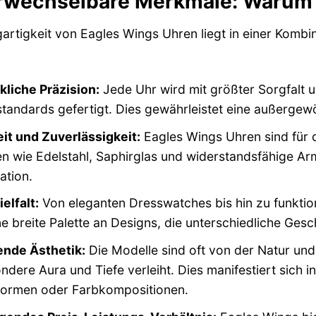
rwechselbare Merkmale: Warum 
gartigkeit von Eagles Wings Uhren liegt in einer Kombi
liche Präzision:
Jede Uhr wird mit größter Sorgfalt u
standards gefertigt. Dies gewährleistet eine außerge
it und Zuverlässigkeit:
Eagles Wings Uhren sind für d
en wie Edelstahl, Saphirglas und widerstandsfähige Ar
ation.
elfalt:
Von eleganten Dresswatches bis hin zu funkti
e breite Palette an Designs, die unterschiedliche Ge
ende Ästhetik:
Die Modelle sind oft von der Natur und 
ndere Aura und Tiefe verleiht. Dies manifestiert sich in 
ormen oder Farbkompositionen.