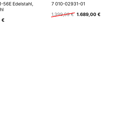
-56E Edelstahl,
7 010-02931-01
hl
Ursprünglicher
Aktueller
1.399,99
€
1.689,00
€
Preis
Preis
0
€
war:
ist:
1.399,99 €
1.689,00 €.