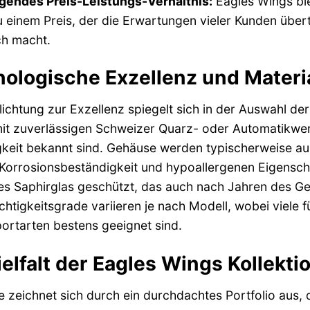
gendes Preis-Leistungs-Verhältnis:
Eagles Wings bi
 einem Preis, der die Erwartungen vieler Kunden übertr
ch macht.
ologische Exzellenz und Materi
lichtung zur Exzellenz spiegelt sich in der Auswahl 
t zuverlässigen Schweizer Quarz- oder Automatikwerke
keit bekannt sind. Gehäuse werden typischerweise au
 Korrosionsbeständigkeit und hypoallergenen Eigenscha
es Saphirglas geschützt, das auch nach Jahren des Geb
htigkeitsgrade variieren je nach Modell, wobei viele 
ortarten bestens geeignet sind.
ielfalt der Eagles Wings Kollekti
 zeichnet sich durch ein durchdachtes Portfolio aus, 