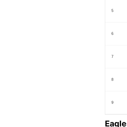
5
6
7
8
9
Eagle