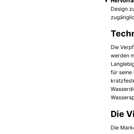
Hervorra
Design zu
zugängli
Techn
Die Verpf
werden mi
Langlebig
für seine
kratzfest
Wasserdic
Wassersp
Die V
Die Marke