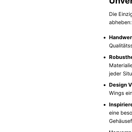
Unve
Die Einzi
abheben:
Handwerk
Qualitäts
Robusthe
Materiali
jeder Situ
Design Vi
Wings ein
Inspirier
eine beso
Gehäusef