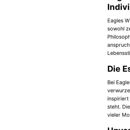
Indivi
Eagles W
sowohl ze
Philosoph
anspruchs
Lebenssti
Die E
Bei Eagle
verwurzel
inspirier
steht. Di
vieler Mo