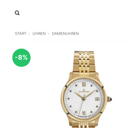
Zum
Inhalt
springen
START
»
UHREN
»
DAMENUHREN
-8%