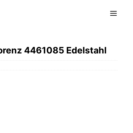
renz 4461085 Edelstahl
r
ller
0 €.