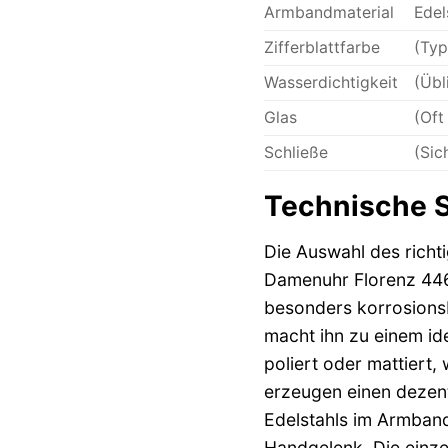
Armbandmaterial
Edel
Zifferblattfarbe
(Typ
Wasserdichtigkeit
(Übl
Glas
(Oft
Schließe
(Sic
Technische S
Die Auswahl des richt
Damenuhr Florenz 4461
besonders korrosions
macht ihn zu einem id
poliert oder mattiert,
erzeugen einen dezent
Edelstahls im Armband
Handgelenk. Die einze