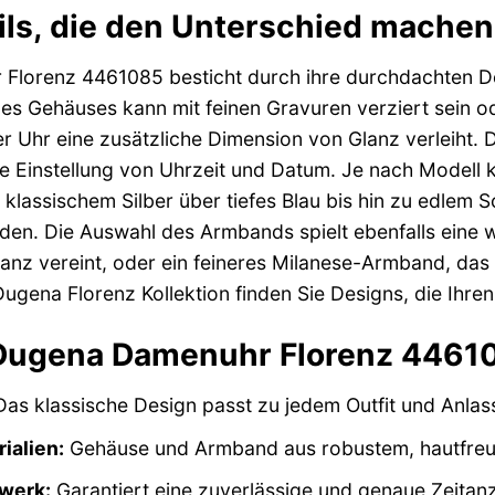
ails, die den Unterschied machen
Florenz 4461085 besticht durch ihre durchdachten De
es Gehäuses kann mit feinen Gravuren verziert sein od
der Uhr eine zusätzliche Dimension von Glanz verleiht. D
he Einstellung von Uhrzeit und Datum. Je nach Modell k
on klassischem Silber über tiefes Blau bis hin zu edlem
den. Die Auswahl des Armbands spielt ebenfalls eine w
ganz vereint, oder ein feineres Milanese-Armband, das 
Dugena Florenz Kollektion finden Sie Designs, die Ihren 
 Dugena Damenuhr Florenz 44610
as klassische Design passt zu jedem Outfit und Anlas
ialien:
Gehäuse und Armband aus robustem, hautfreun
werk:
Garantiert eine zuverlässige und genaue Zeitanz