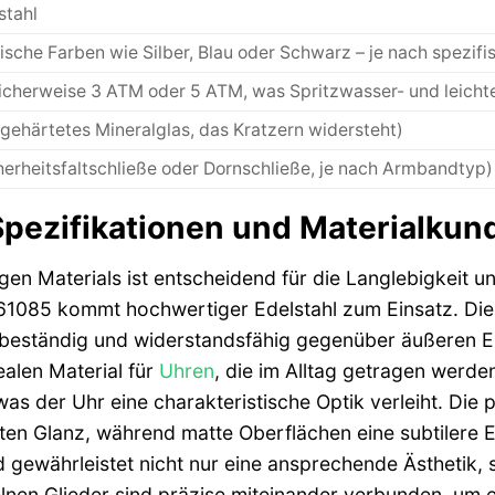
stahl
ische Farben wie Silber, Blau oder Schwarz – je nach spezifi
icherweise 3 ATM oder 5 ATM, was Spritzwasser- und leich
 gehärtetes Mineralglas, das Kratzern widersteht)
herheitsfaltschließe oder Dornschließe, je nach Armbandtyp)
pezifikationen und Materialkun
igen Materials ist entscheidend für die Langlebigkeit 
085 kommt hochwertiger Edelstahl zum Einsatz. Dieser
beständig und widerstandsfähig gegenüber äußeren Ei
ealen Material für
Uhren
, die im Alltag getragen werden
 was der Uhr eine charakteristische Optik verleiht. Die 
en Glanz, während matte Oberflächen eine subtilere E
 gewährleistet nicht nur eine ansprechende Ästhetik, 
lnen Glieder sind präzise miteinander verbunden, um