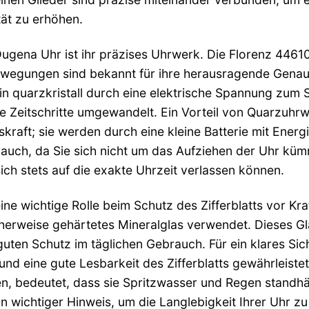
ität zu erhöhen.
ugena Uhr ist ihr präzises Uhrwerk. Die Florenz 4461
wegungen sind bekannt für ihre herausragende Genaui
ein quarzkristall durch eine elektrische Spannung zu
e Zeitschritte umgewandelt. Ein Vorteil von Quarzuhrw
raft; sie werden durch eine kleine Batterie mit Energ
rauch, da Sie sich nicht um das Aufziehen der Uhr kü
sich stets auf die exakte Uhrzeit verlassen können.
ine wichtige Rolle beim Schutz des Zifferblatts vor K
erweise gehärtetes Mineralglas verwendet. Dieses Gla
guten Schutz im täglichen Gebrauch. Für ein klares Sich
und eine gute Lesbarkeit des Zifferblatts gewährleistet
, bedeutet, dass sie Spritzwasser und Regen standh
 ein wichtiger Hinweis, um die Langlebigkeit Ihrer Uhr