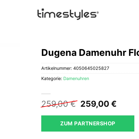
Dugena Damenuhr Flo
Artikelnummer:
4050645025827
Kategorie:
Damenuhren
Ursprüngliche
Aktue
259,00
€
259,00
€
Preis
Preis
war:
ist:
ZUM PARTNERSHOP
259,00 €
259,0