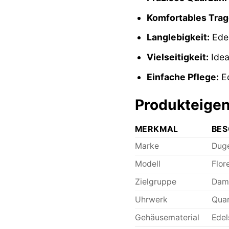
Komfortables Trag
Langlebigkeit:
Edel
Vielseitigkeit:
Idea
Einfache Pflege:
Ed
Produkteigen
MERKMAL
BES
Marke
Dug
Modell
Flor
Zielgruppe
Dam
Uhrwerk
Qua
Gehäusematerial
Edel