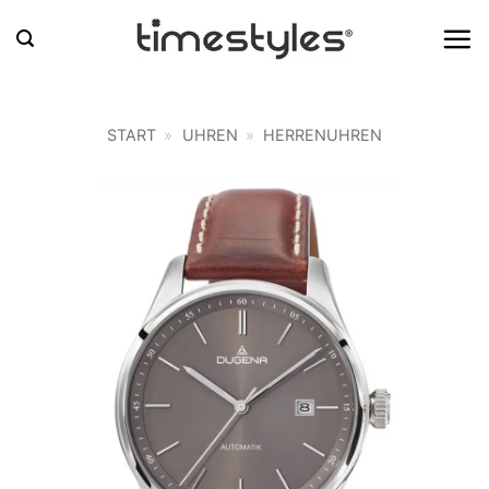
Zum
Inhalt
springen
START
»
UHREN
»
HERRENUHREN