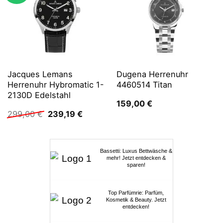
Jacques Lemans
Dugena Herrenuhr
Herrenuhr Hybromatic 1-
4460514 Titan
2130D Edelstahl
159,00
€
Ursprünglicher
Aktueller
299,00
€
239,19
€
Preis
Preis
war:
ist:
299,00 €
239,19 €.
Bassetti: Luxus Bettwäsche &
mehr! Jetzt entdecken &
sparen!
Top Parfümrie: Parfüm,
Kosmetik & Beauty. Jetzt
entdecken!