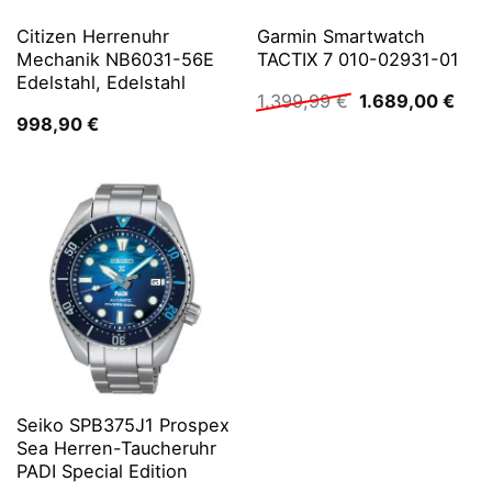
Citizen Herrenuhr
Garmin Smartwatch
Mechanik NB6031-56E
TACTIX 7 010-02931-01
Edelstahl, Edelstahl
Ursprünglicher
Aktu
1.399,99
€
1.689,00
€
Preis
Prei
998,90
€
war:
ist:
1.399,99 €
1.68
Seiko SPB375J1 Prospex
Sea Herren-Taucheruhr
PADI Special Edition