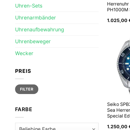
Herrenuhr
Uhren-Sets
PH1000M
Uhrenarmbänder
1.025,00
Uhrenaufbewahrung
Uhrenbeweger
Wecker
PREIS
Min.
Max.
FILTER
Preis
Preis
Seiko SPB
FARBE
Sea Herre
Special Ed
1.250,00