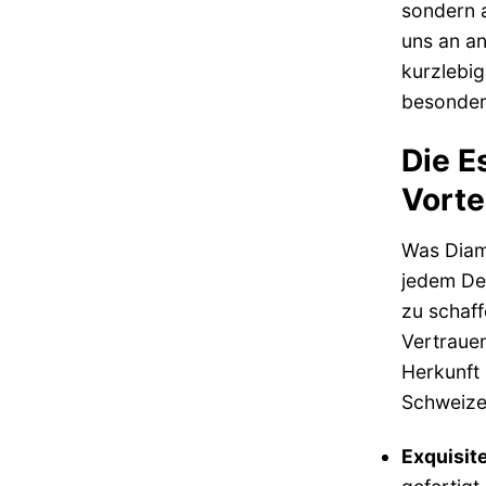
sondern a
uns an an
kurzlebig
besondere
Die E
Vorte
Was Diam
jedem Det
zu schaff
Vertrauen
Herkunft 
Schweizer
Exquisite