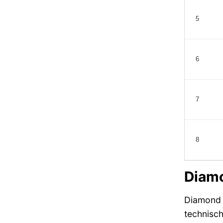
5
6
7
8
Diamo
Diamon
technisch