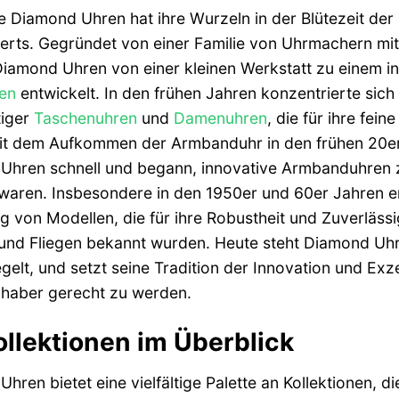
 Diamond Uhren hat ihre Wurzeln in der Blütezeit de
rts. Gegründet von einer Familie von Uhrmachern mit 
Diamond Uhren von einer kleinen Werkstatt zu einem in
en
entwickelt. In den frühen Jahren konzentrierte sic
iger
Taschenuhren
und
Damenuhren
, die für ihre fe
it dem Aufkommen der Armbanduhr in den frühen 20er
hren schnell und begann, innovative Armbanduhren zu
aren. Insbesondere in den 1950er und 60er Jahren er
g von Modellen, die für ihre Robustheit und Zuverlässi
nd Fliegen bekannt wurden. Heute steht Diamond Uhren
gelt, und setzt seine Tradition der Innovation und Ex
bhaber gerecht zu werden.
ollektionen im Überblick
hren bietet eine vielfältige Palette an Kollektionen, di