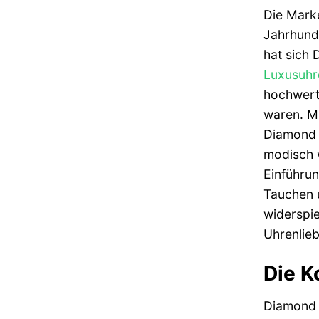
Die Marke
Jahrhunde
hat sich 
Luxusuhr
hochwert
waren. M
Diamond U
modisch w
Einführun
Tauchen u
widerspie
Uhrenlie
Die K
Diamond U