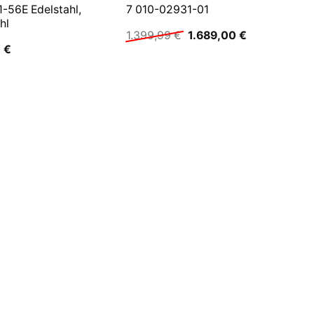
-56E Edelstahl,
7 010-02931-01
hl
Ursprünglicher
Aktueller
1.399,99
€
1.689,00
€
Preis
Preis
0
€
war:
ist:
1.399,99 €
1.689,00 €.