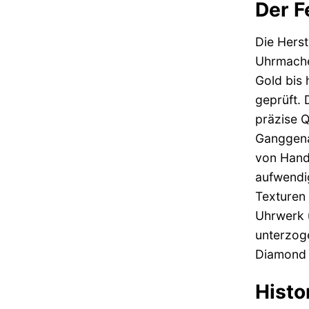
Der F
Die Herst
Uhrmacher
Gold bis 
geprüft.
präzise Q
Ganggena
von Hand 
aufwendig
Texturen 
Uhrwerk u
unterzoge
Diamond U
Hist