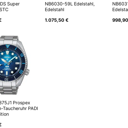
 DS Super
NB6030-59L Edelstahl,
NB6031
 STC
Edelstahl
Edelsta
€
1.075,50
€
998,9
375J1 Prospex
n-Taucheruhr PADI
ition
€