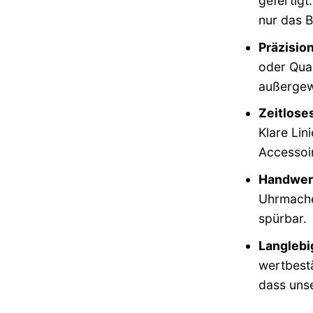
gefertigt
nur das B
Präzisio
oder Quar
außergew
Zeitlose
Klare Lin
Accessoir
Handwerk
Uhrmacher
spürbar.
Langlebi
wertbestä
dass unse