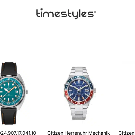
24.907.17.041.10
Citizen Herrenuhr Mechanik
Citize