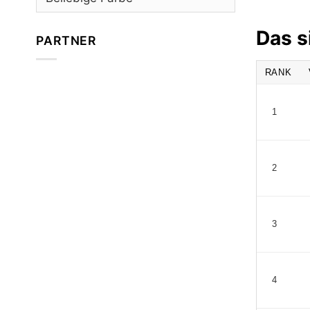
Das s
PARTNER
RANK
1
2
3
4