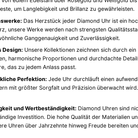
. Von edlem Edelstahl über Roségold und Weißgold bis
este, um Langlebigkeit und Brillanz zu gewährleisten.
nswerke:
Das Herzstück jeder Diamond Uhr ist ein ho
z, unsere Werke werden nach strengsten Qualitätsstan
öhnliche Ganggenauigkeit und Zuverlässigkeit.
s Design:
Unsere Kollektionen zeichnen sich durch ei
ien, harmonische Proportionen und durchdachte Detail
e, das zu jedem Anlass passt.
liche Perfektion:
Jede Uhr durchläuft einen aufwend
n mit größter Sorgfalt und Präzision überwacht wird. D
gkeit und Wertbeständigkeit:
Diamond Uhren sind nich
ndige Investition. Die hohe Qualität der Materialien u
re Uhren über Jahrzehnte hinweg Freude bereiten und