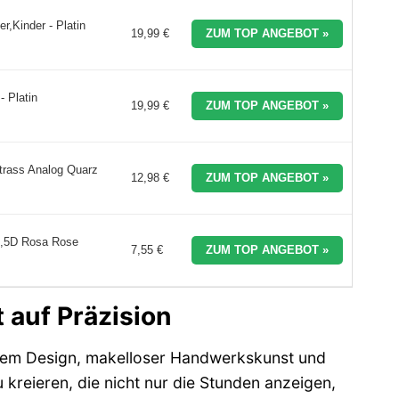
,Kinder - Platin
19,99 €
ZUM TOP ANGEBOT »
 Platin
19,99 €
ZUM TOP ANGEBOT »
trass Analog Quarz
12,98 €
ZUM TOP ANGEBOT »
t,5D Rosa Rose
7,55 €
ZUM TOP ANGEBOT »
 auf Präzision
iösem Design, makelloser Handwerkskunst und
 kreieren, die nicht nur die Stunden anzeigen,