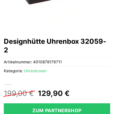
Designhütte Uhrenbox 32059-
2
Artikelnummer:
4010878179711
Kategorie:
Uhrenboxen
Ursprünglicher
Aktueller
199,00
€
129,90
€
Preis
Preis
war:
ist:
ZUM PARTNERSHOP