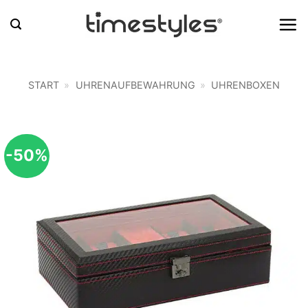
Zum
Inhalt
springen
START
»
UHRENAUFBEWAHRUNG
»
UHRENBOXEN
-50%