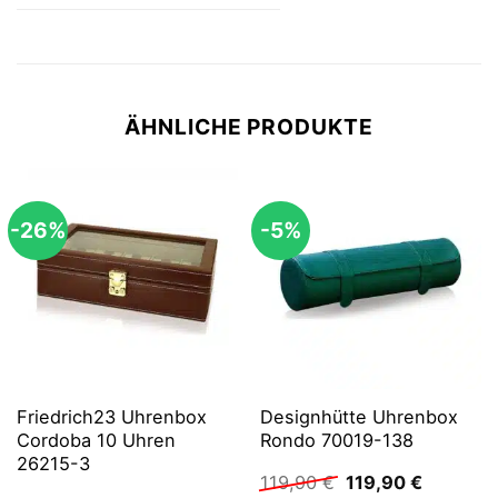
ÄHNLICHE PRODUKTE
-26%
-5%
Friedrich23 Uhrenbox
Designhütte Uhrenbox
Cordoba 10 Uhren
Rondo 70019-138
26215-3
Ursprünglicher
Aktueller
119,90
€
119,90
€