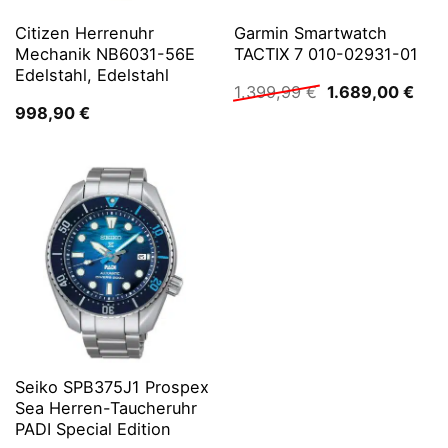
Citizen Herrenuhr
Garmin Smartwatch
Mechanik NB6031-56E
TACTIX 7 010-02931-01
Edelstahl, Edelstahl
Ursprünglicher
Aktu
1.399,99
€
1.689,00
€
Preis
Prei
998,90
€
war:
ist:
1.399,99 €
1.68
Seiko SPB375J1 Prospex
Sea Herren-Taucheruhr
PADI Special Edition