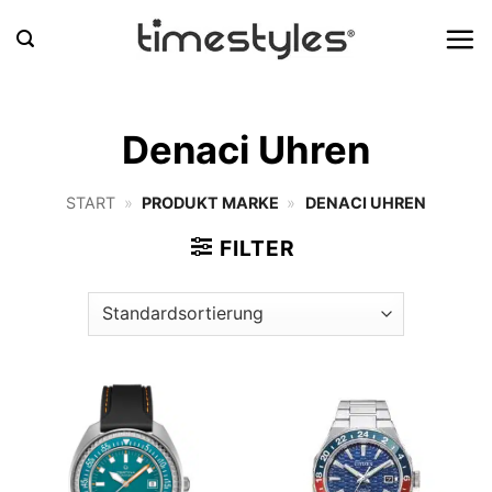
Zum
Inhalt
springen
Denaci Uhren
START
»
PRODUKT MARKE
»
DENACI UHREN
FILTER