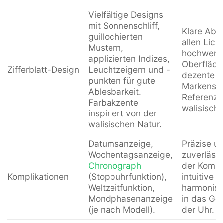
Vielfältige Designs
mit Sonnenschliff,
Klare Able
guillochierten
allen Lich
Mustern,
hochwert
applizierten Indizes,
Oberfläch
Zifferblatt-Design
Leuchtzeigern und -
dezente I
punkten für gute
Markensy
Ablesbarkeit.
Referenze
Farbakzente
walisische
inspiriert von der
walisischen Natur.
Datumsanzeige,
Präzise u
Wochentagsanzeige,
zuverlässi
Chronograph
der Kompl
Komplikationen
(Stoppuhrfunktion),
intuitive 
Weltzeitfunktion,
harmonisc
Mondphasenanzeige
in das Ge
(je nach Modell).
der Uhr.