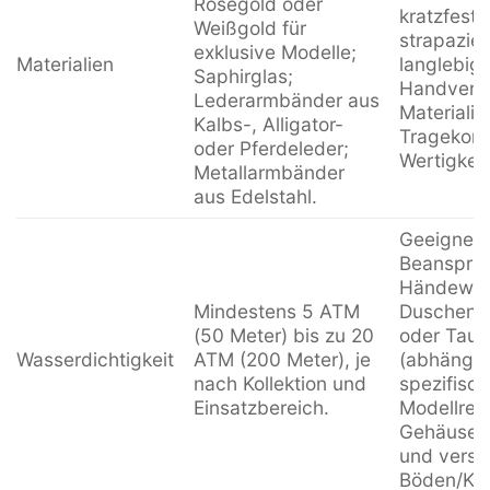
Roségold oder
kratzfest 
Weißgold für
strapazie
exklusive Modelle;
Materialien
langlebig.
Saphirglas;
Handverl
Lederarmbänder aus
Materialie
Kalbs-, Alligator-
Tragekomf
oder Pferdeleder;
Wertigkeit
Metallarmbänder
aus Edelstahl.
Geeignet f
Beanspru
Händewas
Mindestens 5 ATM
Duschen,
(50 Meter) bis zu 20
oder Tau
Wasserdichtigkeit
ATM (200 Meter), je
(abhängig
nach Kollektion und
spezifisc
Einsatzbereich.
Modellreih
Gehäused
und versc
Böden/Kro