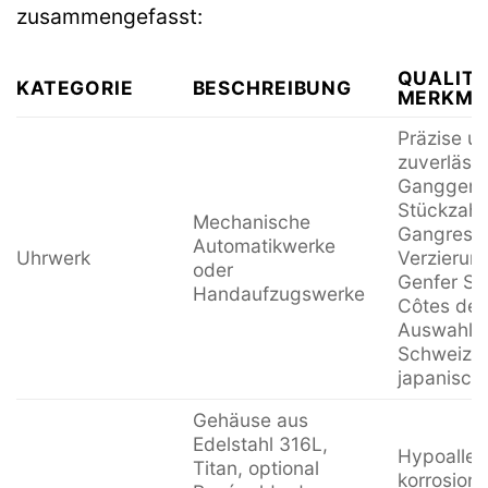
zusammengefasst:
QUALITA
KATEGORIE
BESCHREIBUNG
MERKMA
Präzise u
zuverläss
Ganggenau
Stückzahl
Mechanische
Gangreser
Automatikwerke
Uhrwerk
Verzierun
oder
Genfer Str
Handaufzugswerke
Côtes de 
Auswahl r
Schweizer
japanische
Gehäuse aus
Edelstahl 316L,
Hypoaller
Titan, optional
korrosion