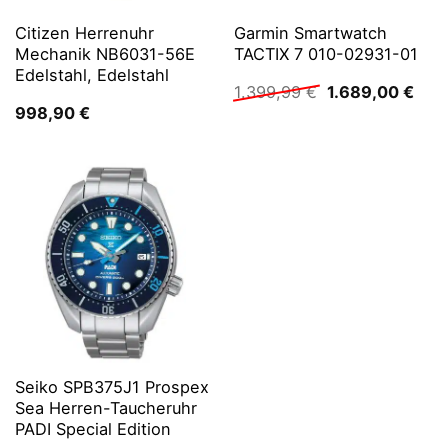
Citizen Herrenuhr
Garmin Smartwatch
Mechanik NB6031-56E
TACTIX 7 010-02931-01
Edelstahl, Edelstahl
Ursprünglicher
Aktu
1.399,99
€
1.689,00
€
Preis
Prei
998,90
€
war:
ist:
1.399,99 €
1.68
Seiko SPB375J1 Prospex
Sea Herren-Taucheruhr
PADI Special Edition