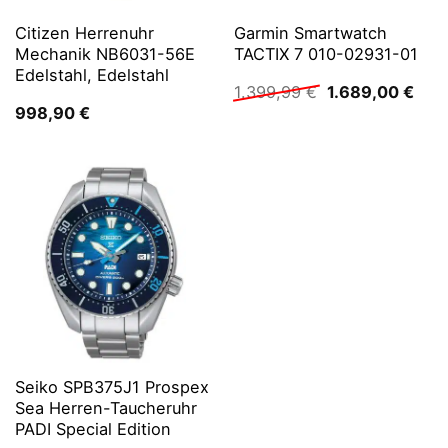
Citizen Herrenuhr
Garmin Smartwatch
Mechanik NB6031-56E
TACTIX 7 010-02931-01
Edelstahl, Edelstahl
Ursprünglicher
Aktu
1.399,99
€
1.689,00
€
Preis
Prei
998,90
€
war:
ist:
1.399,99 €
1.68
Seiko SPB375J1 Prospex
Sea Herren-Taucheruhr
PADI Special Edition