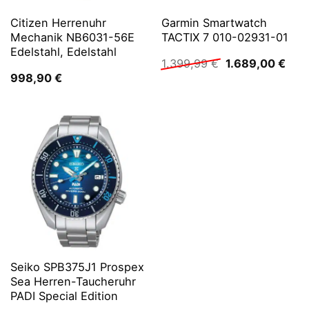
Citizen Herrenuhr
Garmin Smartwatch
Mechanik NB6031-56E
TACTIX 7 010-02931-01
Edelstahl, Edelstahl
Ursprünglicher
Aktu
1.399,99
€
1.689,00
€
Preis
Prei
998,90
€
war:
ist:
1.399,99 €
1.68
Seiko SPB375J1 Prospex
Sea Herren-Taucheruhr
PADI Special Edition