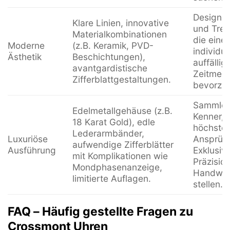
Designli
Klare Linien, innovative
und Tren
Materialkombinationen
die eine
Moderne
(z.B. Keramik, PVD-
individu
Ästhetik
Beschichtungen),
auffällig
avantgardistische
Zeitmess
Zifferblattgestaltungen.
bevorzu
Sammler
Edelmetallgehäuse (z.B.
Kenner, 
18 Karat Gold), edle
höchste
Lederarmbänder,
Luxuriöse
Ansprüc
aufwendige Zifferblätter
Ausführung
Exklusivi
mit Komplikationen wie
Präzisio
Mondphasenanzeige,
Handwer
limitierte Auflagen.
stellen.
FAQ – Häufig gestellte Fragen zu
Crossmont Uhren