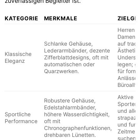
zuverlässigen Begleiter ist.
KATEGORIE
MERKMALE
ZIELGR
Herren 
Damen, d
Schlanke Gehäuse,
auf tradi
Lederarmbänder, dezente
Ästhetik
Klassische
Zifferblattdesigns, oft mit
Underst
Eleganz
automatischen oder
legen; g
Quarzwerken.
für forme
Anlässe
Büroallta
Aktive 
Robustere Gehäuse,
Sportent
Edelstahlarmbänder,
und alle,
Sportliche
höhere Wasserdichtigkeit,
strapazi
Performance
oft mit
und funk
Chronographenfunktionen,
Zeitmess
drehbaren Lünetten.
suchen.