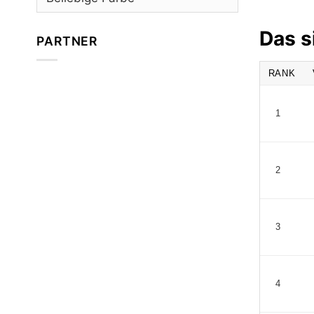
Das s
PARTNER
RANK
1
2
3
4