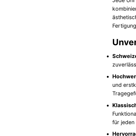
Jede Uhr 
kombinier
ästhetisc
Fertigung
Unver
Schweize
zuverläss
Hochwert
und erst
Tragegefü
Klassisc
Funktiona
für jeden
Hervorra