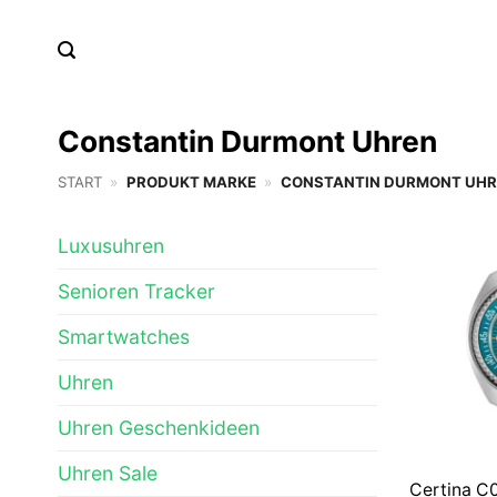
Zum
Inhalt
springen
Constantin Durmont Uhren
START
»
PRODUKT MARKE
»
CONSTANTIN DURMONT UH
Luxusuhren
Senioren Tracker
Smartwatches
Uhren
Uhren Geschenkideen
Uhren Sale
Certina C0