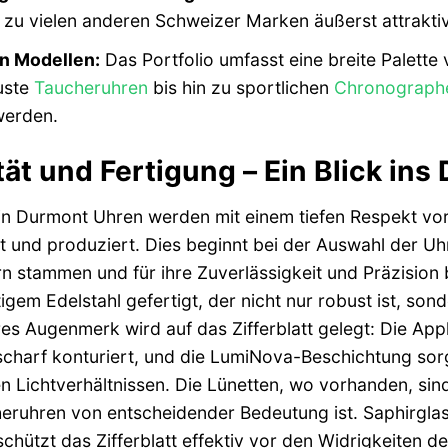
 zu vielen anderen Schweizer Marken äußerst attraktiv
an Modellen:
Das Portfolio umfasst eine breite Palette
uste
Taucheruhren
bis hin zu sportlichen
Chronograph
werden.
tät und Fertigung – Ein Blick ins 
in Durmont Uhren werden mit einem tiefen Respekt vor
t und produziert. Dies beginnt bei der Auswahl der U
rn stammen und für ihre Zuverlässigkeit und Präzisio
gem Edelstahl gefertigt, der nicht nur robust ist, so
s Augenmerk wird auf das Zifferblatt gelegt: Die Appl
scharf konturiert, und die LumiNova-Beschichtung sorg
n Lichtverhältnissen. Die Lünetten, wo vorhanden, sin
eruhren von entscheidender Bedeutung ist. Saphirglas,
schützt das Zifferblatt effektiv vor den Widrigkeiten d