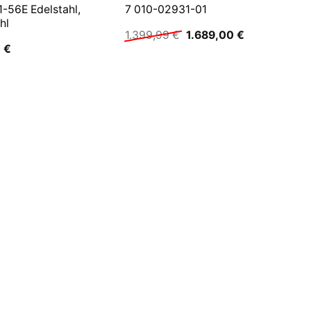
-56E Edelstahl,
7 010-02931-01
hl
Ursprünglicher
Aktueller
1.399,99
€
1.689,00
€
Preis
Preis
0
€
war:
ist:
1.399,99 €
1.689,00 €.