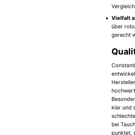
Vergleich
Vielfalt 
über rob
gerecht 
Quali
Constant
entwickel
Herstelle
hochwerti
Besondere
klar und 
schlechte
bei Tauch
punktet, 