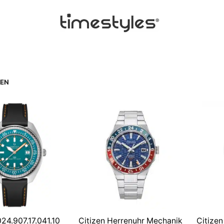
REN
24.907.17.041.10
Citizen Herrenuhr Mechanik
Citize