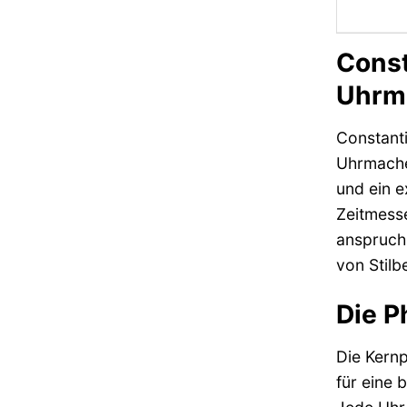
Const
Uhrma
Constant
Uhrmacher
und ein e
Zeitmesse
anspruchs
von Stilb
Die P
Die Kern
für eine 