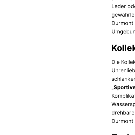
Leder ode
gewährlei
Durmont s
Umgebung
Kolle
Die Kolle
Uhrenlie
schlanken
„Sportiv
Komplikat
Wasserspo
drehbaren
Durmont w