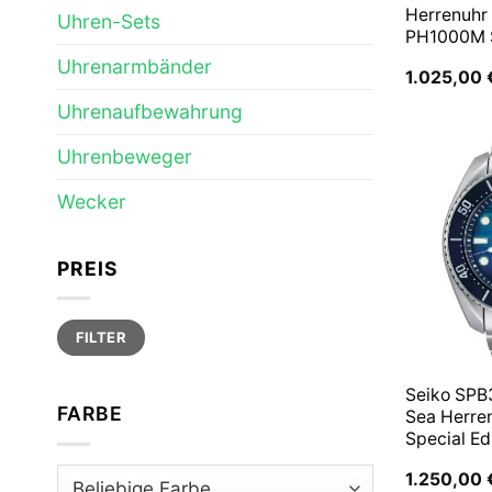
Herrenuhr
Uhren-Sets
PH1000M
Uhrenarmbänder
1.025,00
Uhrenaufbewahrung
Uhrenbeweger
Wecker
PREIS
Min.
Max.
FILTER
Preis
Preis
Seiko SPB
FARBE
Sea Herre
Special Ed
1.250,00