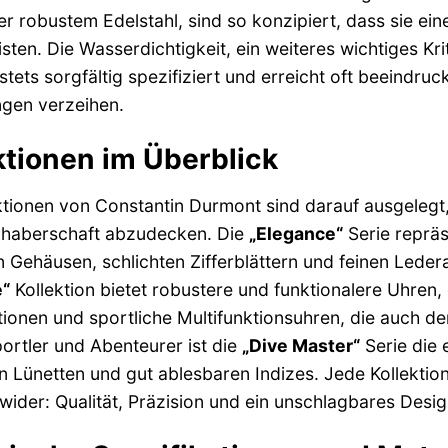
r robustem Edelstahl, sind so konzipiert, dass sie e
sten. Die Wasserdichtigkeit, ein weiteres wichtiges Kr
tets sorgfältig spezifiziert und erreicht oft beeindr
en verzeihen.
ktionen im Überblick
ktionen von Constantin Durmont sind darauf ausgelegt,
bhaberschaft abzudecken. Die
„Elegance“
Serie repräs
 Gehäusen, schlichten Zifferblättern und feinen Ledera
e“
Kollektion bietet robustere und funktionalere Uhren
ionen und sportliche Multifunktionsuhren, die auch d
rtler und Abenteurer ist die
„Dive Master“
Serie die 
 Lünetten und gut ablesbaren Indizes. Jede Kollektio
ider: Qualität, Präzision und ein unschlagbares Desig