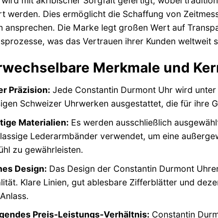
wird mit akribischer Sorgfalt gefertigt, wobei tradit
t werden. Dies ermöglicht die Schaffung von Zeitmes
h ansprechen. Die Marke legt großen Wert auf Transpa
sprozesse, was das Vertrauen ihrer Kunden weltweit s
wechselbare Merkmale und Kern
r Präzision:
Jede Constantin Durmont Uhr wird unter s
igen Schweizer Uhrwerken ausgestattet, die für ihre 
ige Materialien:
Es werden ausschließlich ausgewählte
klassige Lederarmbänder verwendet, um eine außergew
hl zu gewährleisten.
hes Design:
Das Design der Constantin Durmont Uhren 
lität. Klare Linien, gut ablesbare Zifferblätter und de
 Anlass.
gendes Preis-Leistungs-Verhältnis:
Constantin Durm