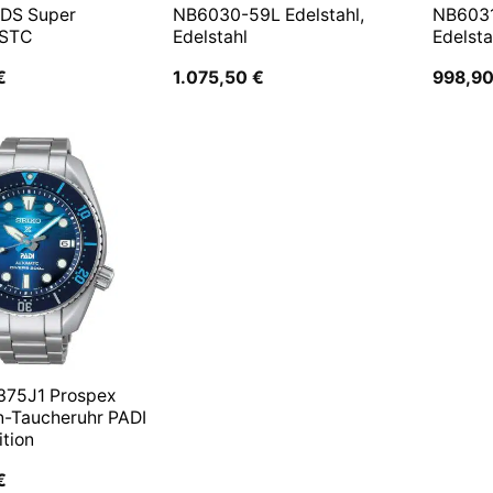
 DS Super
NB6030-59L Edelstahl,
NB6031
 STC
Edelstahl
Edelsta
€
1.075,50
€
998,9
375J1 Prospex
n-Taucheruhr PADI
ition
€