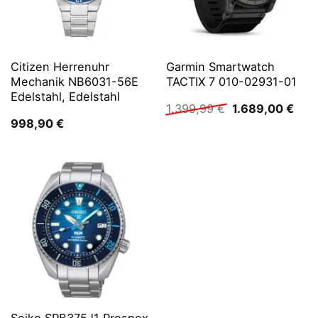
Citizen Herrenuhr
Garmin Smartwatch
Mechanik NB6031-56E
TACTIX 7 010-02931-01
Edelstahl, Edelstahl
Ursprünglicher
Aktu
1.399,99
€
1.689,00
€
Preis
Prei
998,90
€
war:
ist:
1.399,99 €
1.68