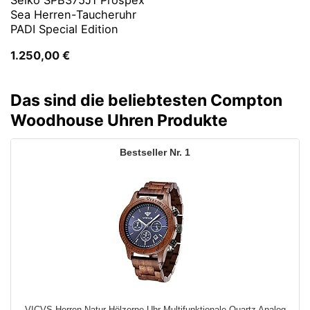
Seiko SPB375J1 Prospex
Sea Herren-Taucheruhr
PADI Special Edition
1.250,00
€
Das sind die beliebtesten Compton
Woodhouse Uhren Produkte
1
VICVS Herren Natur Hölzerne Uhr Multifunktionale Quartz Analog