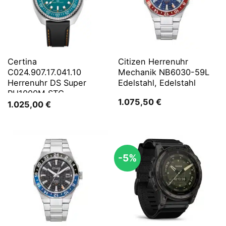
Certina
Citizen Herrenuhr
C024.907.17.041.10
Mechanik NB6030-59L
Herrenuhr DS Super
Edelstahl, Edelstahl
PH1000M STC
1.075,50
€
1.025,00
€
-5%