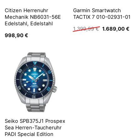
Citizen Herrenuhr
Garmin Smartwatch
Mechanik NB6031-56E
TACTIX 7 010-02931-01
Edelstahl, Edelstahl
Ursprünglicher
Aktu
1.399,99
€
1.689,00
€
Preis
Prei
998,90
€
war:
ist:
1.399,99 €
1.68
Seiko SPB375J1 Prospex
Sea Herren-Taucheruhr
PADI Special Edition