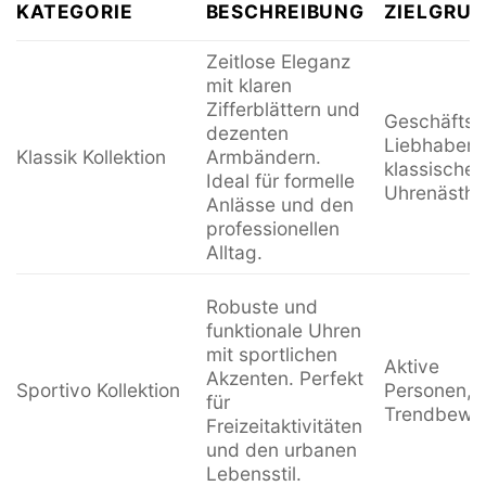
KATEGORIE
BESCHREIBUNG
ZIELGRUP
Zeitlose Eleganz
mit klaren
Zifferblättern und
Geschäftsle
dezenten
Liebhaber
Klassik Kollektion
Armbändern.
klassischer
Ideal für formelle
Uhrenästhe
Anlässe und den
professionellen
Alltag.
Robuste und
funktionale Uhren
mit sportlichen
Aktive
Akzenten. Perfekt
Sportivo Kollektion
Personen,
für
Trendbewu
Freizeitaktivitäten
und den urbanen
Lebensstil.