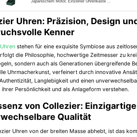
Japanischem Motor, Einzelner Uhrenkaste ...
zier Uhren: Präzision, Design un
uchsvolle Kenner
Uhren
stehen für eine exquisite Symbiose aus zeitlose
folgt die Philosophie, hochwertige Zeitmesser zu kreie
geln, sondern auch als Generationen übergreifende Beg
elle Uhrmacherkunst, verfeinert durch innovative Ansätz
Authentizität, Langlebigkeit und einen unverwechselbar
ihrer Persönlichkeit und als Anlageform verstehen.
ssenz von Collezier: Einzigarti
wechselbare Qualität
zier Uhren von der breiten Masse abhebt, ist das ko