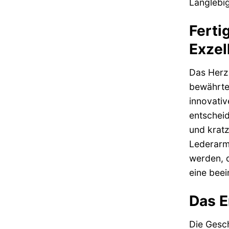
Langlebig
Ferti
Exzel
Das Herzs
bewährten
innovativ
entscheid
und kratz
Lederarmb
werden, d
eine beei
Das E
Die Gesch