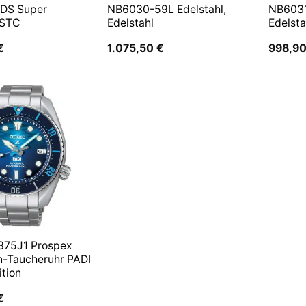
 DS Super
NB6030-59L Edelstahl,
NB6031
 STC
Edelstahl
Edelsta
€
1.075,50
€
998,9
375J1 Prospex
n-Taucheruhr PADI
ition
€