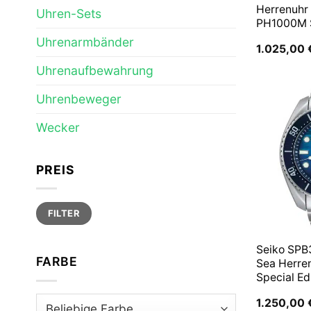
Herrenuhr
Uhren-Sets
PH1000M
Uhrenarmbänder
1.025,00
Uhrenaufbewahrung
Uhrenbeweger
Wecker
PREIS
Min.
Max.
FILTER
Preis
Preis
Seiko SPB
FARBE
Sea Herre
Special Ed
1.250,00