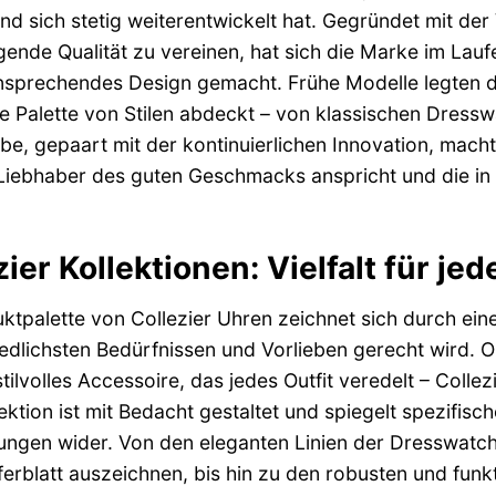
nd sich stetig weiterentwickelt hat. Gegründet mit der
ende Qualität zu vereinen, hat sich die Marke im Laufe
nsprechendes Design gemacht. Frühe Modelle legten den
te Palette von Stilen abdeckt – von klassischen Dress
be, gepaart mit der kontinuierlichen Innovation, mach
Liebhaber des guten Geschmacks anspricht und die in
.
zier Kollektionen: Vielfalt für 
ktpalette von Collezier Uhren zeichnet sich durch ein
edlichsten Bedürfnissen und Vorlieben gerecht wird. Ob
stilvolles Accessoire, das jedes Outfit veredelt – Coll
ektion ist mit Bedacht gestaltet und spiegelt spezifis
ngen wider. Von den eleganten Linien der Dresswatches
fferblatt auszeichnen, bis hin zu den robusten und fun