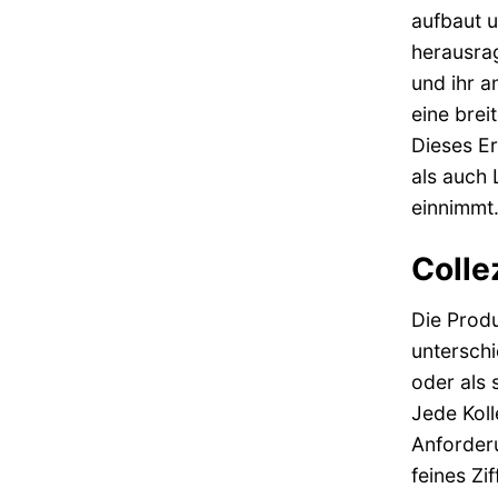
aufbaut u
herausrag
und ihr a
eine brei
Dieses Er
als auch 
einnimmt
Colle
Die Produ
unterschi
oder als 
Jede Koll
Anforderu
feines Zi