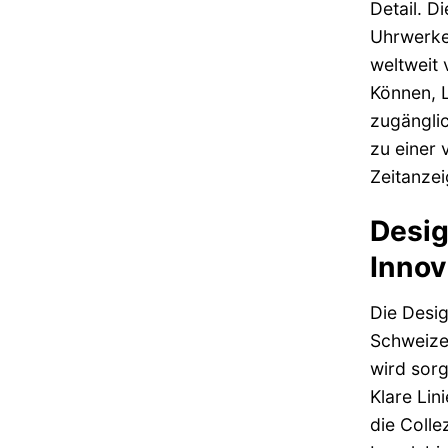
Detail. D
Uhrwerke,
weltweit 
Können, L
zugänglic
zu einer 
Zeitanzei
Desig
Innov
Die Desig
Schweizer
wird sorg
Klare Lin
die Colle