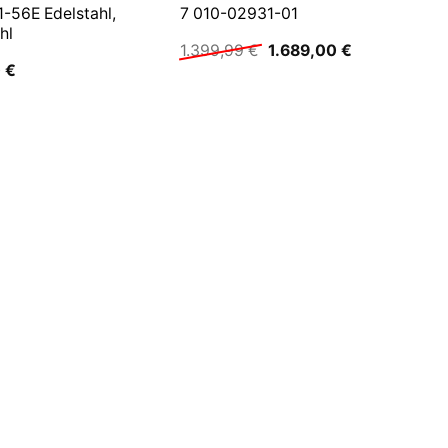
-56E Edelstahl,
7 010-02931-01
hl
Ursprünglicher
Aktueller
1.399,99
€
1.689,00
€
Preis
Preis
0
€
war:
ist:
1.399,99 €
1.689,00 €.