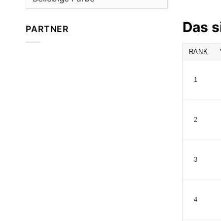
Das s
PARTNER
RANK
1
2
3
4