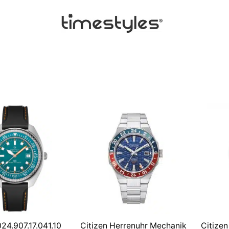
24.907.17.041.10
Citizen Herrenuhr Mechanik
Citize