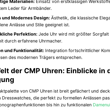
ige Materialien:
Einsatz von erstklassigen Werkstoffe
stem Leder für Armbänder.
s und Modernes Design:
Ästhetik, die klassische Ele
ene Anlässe und Stile geeignet ist.
liche Perfektion:
Jede Uhr wird mit größter Sorgfalt un
it durch erfahrene Uhrmacher.
n und Funktionalität:
Integration fortschrittlicher Ko
ssen des modernen Trägers entsprechen.
elt der CMP Uhren: Einblicke in 
gung
ktpalette von CMP Uhren ist breit gefächert und deckt
 Dresswatches, die perfekt zu formellen Anlässen pas
onographenfunktionen bis hin zu funktionalen
Damenu