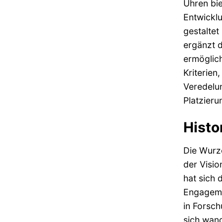
Uhren bi
Entwicklu
gestaltet
ergänzt d
ermöglich
Kriterien
Veredelun
Platzier
Histo
Die Wurze
der Visio
hat sich 
Engagemen
in Forsch
sich wand