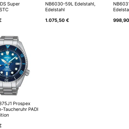
 DS Super
NB6030-59L Edelstahl,
NB6031
 STC
Edelstahl
Edelsta
€
1.075,50
€
998,9
375J1 Prospex
n-Taucheruhr PADI
ition
€