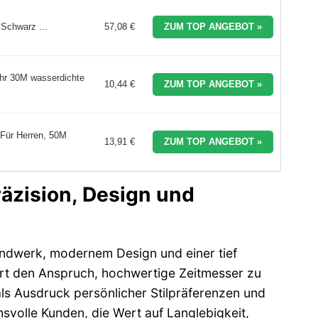
Schwarz ...
57,08 €
ZUM TOP ANGEBOT »
hr 30M wasserdichte
10,44 €
ZUM TOP ANGEBOT »
Für Herren, 50M
13,91 €
ZUM TOP ANGEBOT »
äzision, Design und
andwerk, modernem Design und einer tief
ert den Anspruch, hochwertige Zeitmesser zu
als Ausdruck persönlicher Stilpräferenzen und
svolle Kunden, die Wert auf Langlebigkeit,