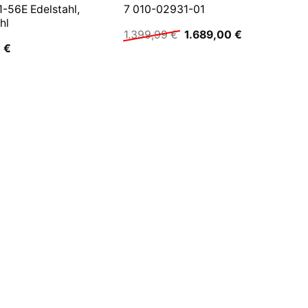
-56E Edelstahl,
7 010-02931-01
hl
Ursprünglicher
Aktueller
1.399,99
€
1.689,00
€
Preis
Preis
0
€
war:
ist:
1.399,99 €
1.689,00 €.