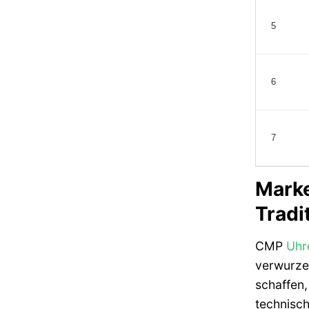
5
6
7
Marke
Tradi
CMP
Uhr
verwurzel
schaffen,
technisch