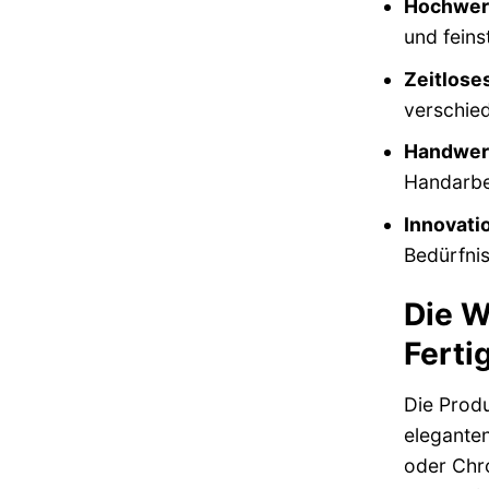
Hochwert
und fein
Zeitlose
verschied
Handwerk
Handarbe
Innovatio
Bedürfni
Die W
Ferti
Die Produ
eleganten
oder Chr