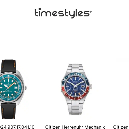
24.907.17.041.10
Citizen Herrenuhr Mechanik
Citize