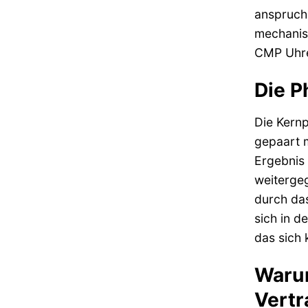
anspruchs
mechanisc
CMP Uhre
Die P
Die Kernp
gepaart m
Ergebnis 
weitergeg
durch das
sich in d
das sich 
Warum
Vertr