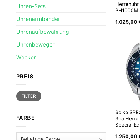
Herrenuhr
Uhren-Sets
PH1000M
Uhrenarmbänder
1.025,00
Uhrenaufbewahrung
Uhrenbeweger
Wecker
PREIS
Min.
Max.
FILTER
Preis
Preis
Seiko SPB
FARBE
Sea Herre
Special Ed
1.250,00