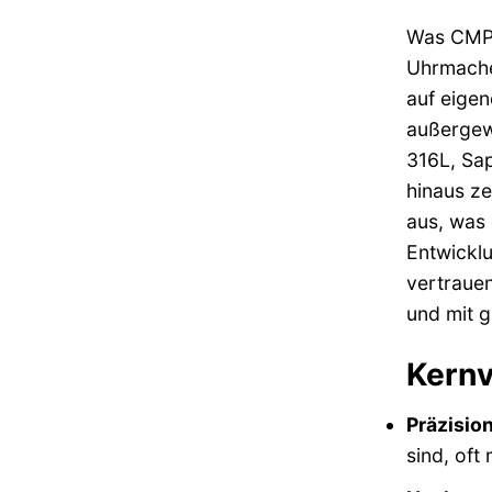
Was CMP 
Uhrmache
auf eigen
außergewö
316L, Sap
hinaus ze
aus, was 
Entwicklu
vertrauen
und mit g
Kernv
Präzision
sind, oft