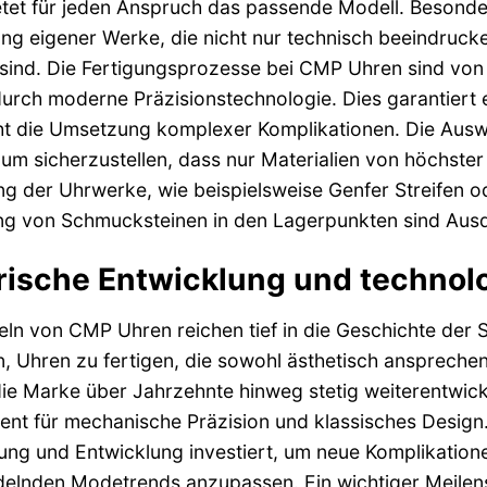
etet für jeden Anspruch das passende Modell. Besonde
ng eigener Werke, die nicht nur technisch beeindruc
 sind. Die Fertigungsprozesse bei CMP Uhren sind von
urch moderne Präzisionstechnologie. Dies garantiert e
t die Umsetzung komplexer Komplikationen. Die Auswah
, um sicherzustellen, dass nur Materialien von höchster
g der Uhrwerke, wie beispielsweise Genfer Streifen o
ung von Schmucksteinen in den Lagerpunkten sind Aus
rische Entwicklung und technol
ln von CMP Uhren reichen tief in die Geschichte der
n, Uhren zu fertigen, die sowohl ästhetisch ansprechend
die Marke über Jahrzehnte hinweg stetig weiterentwicke
t für mechanische Präzision und klassisches Design. 
ung und Entwicklung investiert, um neue Komplikation
elnden Modetrends anzupassen. Ein wichtiger Meilens