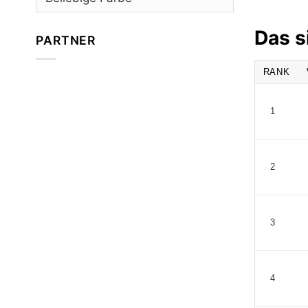
Das s
PARTNER
RANK
1
2
3
4