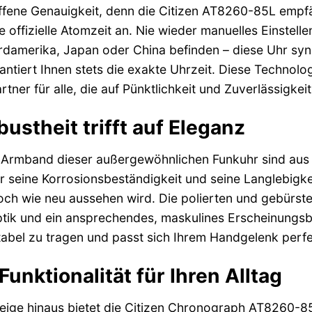
ffene Genauigkeit, denn die Citizen AT8260-85L empfä
 offizielle Atomzeit an. Nie wieder manuelles Einstel
ordamerika, Japan oder China befinden – diese Uhr sync
antiert Ihnen stets die exakte Uhrzeit. Diese Technol
rtner für alle, die auf Pünktlichkeit und Zuverlässigkei
bustheit trifft auf Eleganz
Armband dieser außergewöhnlichen Funkuhr sind aus h
ür seine Korrosionsbeständigkeit und seine Langlebigk
ch wie neu aussehen wird. Die polierten und gebürste
ptik und ein ansprechendes, maskulines Erscheinungsbi
bel zu tragen und passt sich Ihrem Handgelenk perfe
nktionalität für Ihren Alltag
zeige hinaus bietet die Citizen Chronograph AT8260-85L