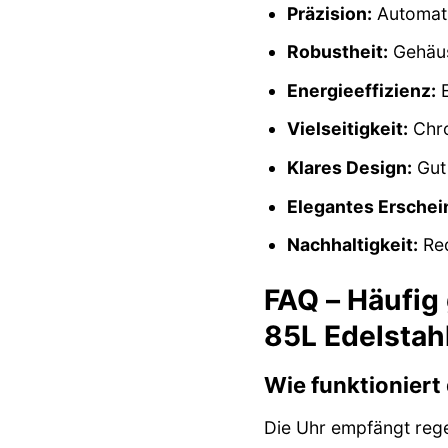
Präzision:
Automatis
Robustheit:
Gehäus
Energieeffizienz:
E
Vielseitigkeit:
Chro
Klares Design:
Gut 
Elegantes Erschei
Nachhaltigkeit:
Red
FAQ – Häufig
85L Edelstahl
Wie funktionier
Die Uhr empfängt reg