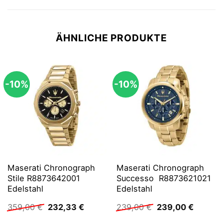
ÄHNLICHE PRODUKTE
-10%
-10%
Maserati Chronograph
Maserati Chronograph
Stile R8873642001
Successo R8873621021
Edelstahl
Edelstahl
Ursprünglicher
Aktueller
Ursprünglicher
Aktuell
359,00
€
232,33
€
239,00
€
239,00
€
Preis
Preis
Preis
Preis
war:
ist:
war:
ist: