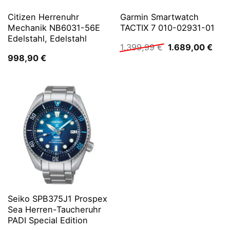
Citizen Herrenuhr
Garmin Smartwatch
Mechanik NB6031-56E
TACTIX 7 010-02931-01
Edelstahl, Edelstahl
Ursprünglicher
Aktu
1.399,99
€
1.689,00
€
Preis
Prei
998,90
€
war:
ist:
1.399,99 €
1.68
Seiko SPB375J1 Prospex
Sea Herren-Taucheruhr
PADI Special Edition