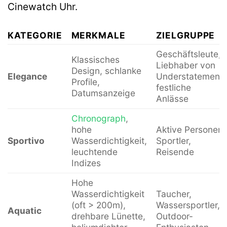
Cinewatch Uhr.
KATEGORIE
MERKMALE
ZIELGRUPPE
Geschäftsleute,
Klassisches
Liebhaber von
Design, schlanke
Elegance
Understatement,
Profile,
festliche
Datumsanzeige
Anlässe
Chronograph
,
hohe
Aktive Personen,
Sportivo
Wasserdichtigkeit,
Sportler,
leuchtende
Reisende
Indizes
Hohe
Wasserdichtigkeit
Taucher,
(oft > 200m),
Wassersportler,
Aquatic
drehbare Lünette,
Outdoor-