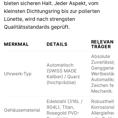
bieten sicheren Halt. Jeder Aspekt, vom
kleinsten Dichtungsring bis zur polierten
Lünette, wird nach strengsten
Qualitätsstandards geprüft.
RELEVANZ
MERKMAL
DETAILS
TRÄGER
Absolute
Zuverlässigk
Automatisch
Ganggenauig
(SWISS MADE
Uhrwerk-Typ
Wertbeständ
Kaliber) / Quarz
Automatikuh
(hochpräzise)
Zeichen fein
Mechanik.
Edelstahl (316L /
Robustheit,
904L), Titan,
Korrosionsbe
Gehäusematerial
Rosegold PVD-
Allergiefreun