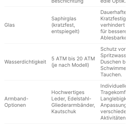
Beschichtung
edle Optik.
Dauerhafte K
Saphirglas
Kratzfestigke
Glas
(kratzfest,
verhindert R
entspiegelt)
für bessere
Ablesbarkeit
Schutz vor
Spritzwasse
5 ATM bis 20 ATM
Wasserdichtigkeit
Duschen bis
(je nach Modell)
Schwimmen
Tauchen.
Individueller
Hochwertiges
Tragekomfor
Armband-
Leder, Edelstahl-
Langlebigke
Optionen
Gliederarmbänder,
Anpassungsf
Kautschuk
verschiedene
Aktivitäten.