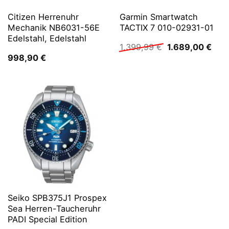
Citizen Herrenuhr
Garmin Smartwatch
Mechanik NB6031-56E
TACTIX 7 010-02931-01
Edelstahl, Edelstahl
Ursprünglicher
Aktu
1.399,99
€
1.689,00
€
Preis
Prei
998,90
€
war:
ist:
1.399,99 €
1.68
Seiko SPB375J1 Prospex
Sea Herren-Taucheruhr
PADI Special Edition