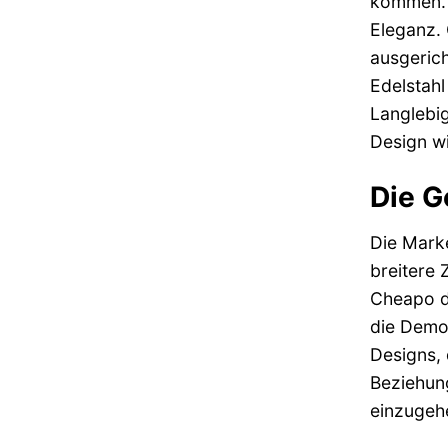
kommen. D
Eleganz. 
ausgerich
Edelstahl
Langlebig
Design wi
Die G
Die Marke
breitere 
Cheapo da
die Demok
Designs, 
Beziehung
einzugeh