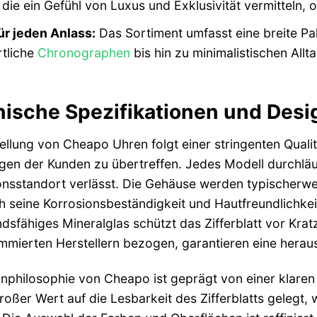
ie ein Gefühl von Luxus und Exklusivität vermitteln,
für jeden Anlass:
Das Sortiment umfasst eine breite Pa
rtliche
Chronographen
bis hin zu minimalistischen Allt
ische Spezifikationen und Desi
ellung von Cheapo Uhren folgt einer stringenten Qualitä
gen der Kunden zu übertreffen. Jedes Modell durchläu
nsstandort verlässt. Die Gehäuse werden typischerwei
h seine Korrosionsbeständigkeit und Hautfreundlichkei
dsfähiges Mineralglas schützt das Zifferblatt vor Kra
mierten Herstellern bezogen, garantieren eine herau
nphilosophie von Cheapo ist geprägt von einer klaren
roßer Wert auf die Lesbarkeit des Zifferblatts gelegt,