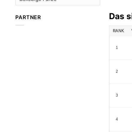
Das s
PARTNER
RANK
1
2
3
4