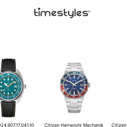
24.907.17.041.10
Citizen Herrenuhr Mechanik
Citize