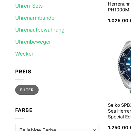
Herrenuhr
Uhren-Sets
PH1000M
Uhrenarmbänder
1.025,00
Uhrenaufbewahrung
Uhrenbeweger
Wecker
PREIS
Min.
Max.
FILTER
Preis
Preis
Seiko SPB
FARBE
Sea Herre
Special Ed
1.250,00