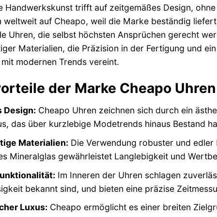
e Handwerkskunst trifft auf zeitgemäßes Design, ohn
 weltweit auf Cheapo, weil die Marke beständig liefert, 
le Uhren, die selbst höchsten Ansprüchen gerecht wer
ger Materialien, die Präzision in der Fertigung und ei
 mit modernen Trends vereint.
orteile der Marke Cheapo Uhren
s Design:
Cheapo Uhren zeichnen sich durch ein ästhe
s, das über kurzlebige Modetrends hinaus Bestand ha
ige Materialien:
Die Verwendung robuster und edler M
es Mineralglas gewährleistet Langlebigkeit und Wertbe
unktionalität:
Im Inneren der Uhren schlagen zuverläss
igkeit bekannt sind, und bieten eine präzise Zeitmess
cher Luxus:
Cheapo ermöglicht es einer breiten Zielgr