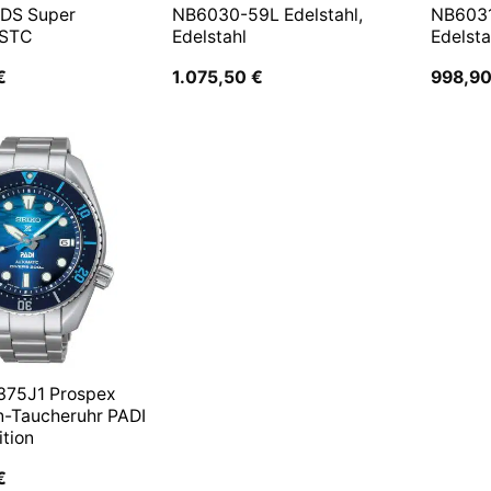
 DS Super
NB6030-59L Edelstahl,
NB6031
 STC
Edelstahl
Edelsta
€
1.075,50
€
998,9
375J1 Prospex
n-Taucheruhr PADI
ition
€