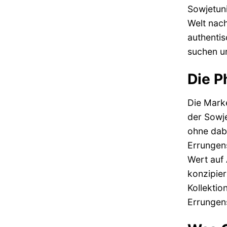
Sowjetuni
Welt nach
authenti
suchen un
Die P
Die Mark
der Sowj
ohne dabe
Errungen
Wert auf 
konzipier
Kollektio
Errungens