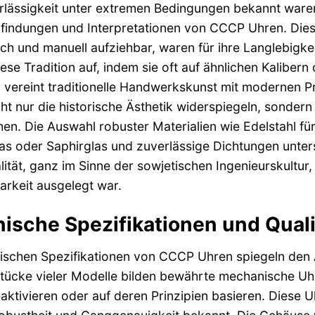
lässigkeit unter extremen Bedingungen bekannt waren,
indungen und Interpretationen von CCCP Uhren. Diese
ch und manuell aufziehbar, waren für ihre Langlebigk
iese Tradition auf, indem sie oft auf ähnlichen Kalib
 vereint traditionelle Handwerkskunst mit modernen Pr
ht nur die historische Ästhetik widerspiegeln, sonder
en. Die Auswahl robuster Materialien wie Edelstahl f
as oder Saphirglas und zuverlässige Dichtungen unter
lität, ganz im Sinne der sowjetischen Ingenieurskultur
rkeit ausgelegt war.
ische Spezifikationen und Qual
ischen Spezifikationen von CCCP Uhren spiegeln den A
tücke vieler Modelle bilden bewährte mechanische Uh
eaktivieren oder auf deren Prinzipien basieren. Diese