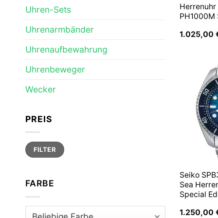
Herrenuhr
Uhren-Sets
PH1000M
Uhrenarmbänder
1.025,00
Uhrenaufbewahrung
Uhrenbeweger
Wecker
PREIS
Min.
Max.
FILTER
Preis
Preis
Seiko SPB
FARBE
Sea Herre
Special Ed
1.250,00