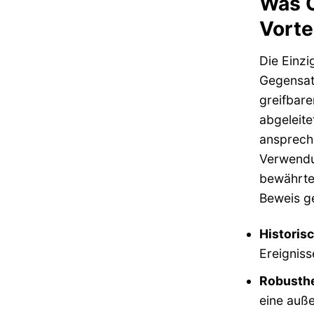
Was C
Vorte
Die Einzi
Gegensatz
greifbare
abgeleite
anspreche
Verwendu
bewährten
Beweis ge
Historisc
Ereigniss
Robusthe
eine auße