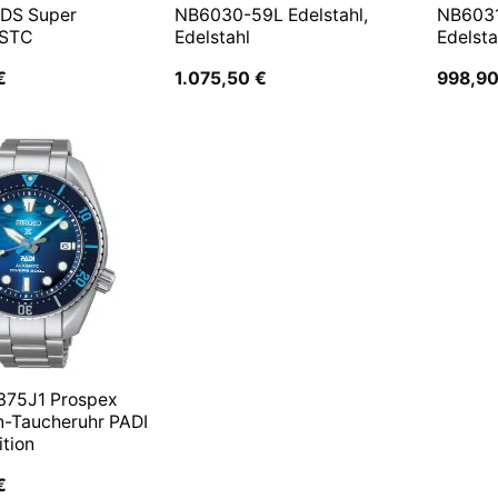
 DS Super
NB6030-59L Edelstahl,
NB6031
 STC
Edelstahl
Edelsta
€
1.075,50
€
998,9
375J1 Prospex
n-Taucheruhr PADI
ition
€