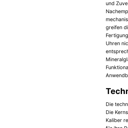
und Zuver
Nachempf
mechanis
greifen d
Fertigung
Uhren nic
entsprech
Mineralgl
Funktiona
Anwendba
Techn
Die techn
Die Kerns
Kaliber r