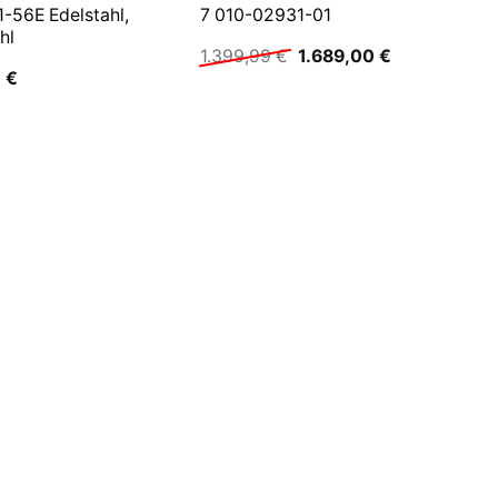
-56E Edelstahl,
7 010-02931-01
hl
Ursprünglicher
Aktueller
1.399,99
€
1.689,00
€
Preis
Preis
0
€
war:
ist:
1.399,99 €
1.689,00 €.