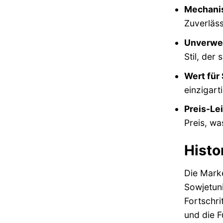
Mechanis
Zuverläss
Unverwec
Stil, der
Wert für
einzigart
Preis-Le
Preis, wa
Histo
Die Marke
Sowjetuni
Fortschri
und die F