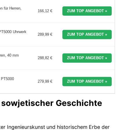
n für Herren,
166,12 €
ZUM TOP ANGEBOT »
PT5000 Uhrwerk
289,99 €
ZUM TOP ANGEBOT »
ren, 40 mm
288,82 €
ZUM TOP ANGEBOT »
 PT5000
279,99 €
ZUM TOP ANGEBOT »
.
 sowjetischer Geschichte
er Ingenieurskunst und historischem Erbe der