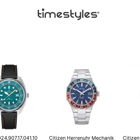
24.907.17.041.10
Citizen Herrenuhr Mechanik
Citize