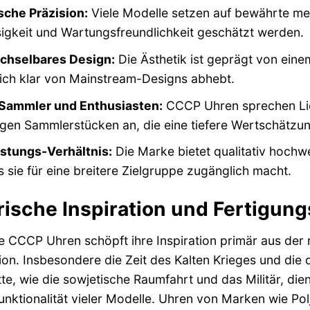
che Präzision:
Viele Modelle setzen auf bewährte mec
igkeit und Wartungsfreundlichkeit geschätzt werden.
hselbares Design:
Die Ästhetik ist geprägt von einem
 sich klar von Mainstream-Designs abhebt.
 Sammler und Enthusiasten:
CCCP Uhren sprechen Lie
igen Sammlerstücken an, die eine tiefere Wertschätzung
istungs-Verhältnis:
Die Marke bietet qualitativ hochw
s sie für eine breitere Zielgruppe zugänglich macht.
rische Inspiration und Fertigun
 CCCP Uhren schöpft ihre Inspiration primär aus der 
on. Insbesondere die Zeit des Kalten Krieges und di
tte, wie die sowjetische Raumfahrt und das Militär, di
unktionalität vieler Modelle. Uhren von Marken wie Polj