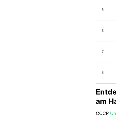
5
6
7
8
Entde
am H
CCCP
Uh