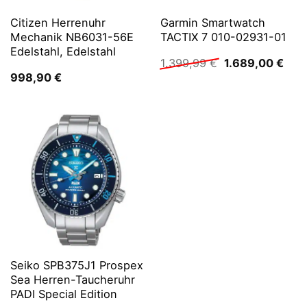
Citizen Herrenuhr
Garmin Smartwatch
Mechanik NB6031-56E
TACTIX 7 010-02931-01
Edelstahl, Edelstahl
Ursprünglicher
Aktu
1.399,99
€
1.689,00
€
Preis
Prei
998,90
€
war:
ist:
1.399,99 €
1.68
Seiko SPB375J1 Prospex
Sea Herren-Taucheruhr
PADI Special Edition