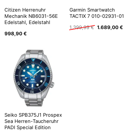
Citizen Herrenuhr
Garmin Smartwatch
Mechanik NB6031-56E
TACTIX 7 010-02931-01
Edelstahl, Edelstahl
Ursprünglicher
Aktu
1.399,99
€
1.689,00
€
Preis
Prei
998,90
€
war:
ist:
1.399,99 €
1.68
Seiko SPB375J1 Prospex
Sea Herren-Taucheruhr
PADI Special Edition