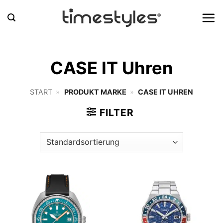
Zum
Inhalt
springen
CASE IT Uhren
START
»
PRODUKT MARKE
»
CASE IT UHREN
FILTER