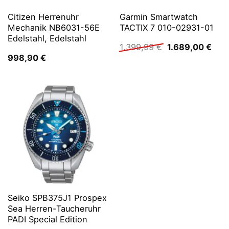
Citizen Herrenuhr
Garmin Smartwatch
Mechanik NB6031-56E
TACTIX 7 010-02931-01
Edelstahl, Edelstahl
Ursprünglicher
Aktu
1.399,99
€
1.689,00
€
Preis
Prei
998,90
€
war:
ist:
1.399,99 €
1.68
Seiko SPB375J1 Prospex
Sea Herren-Taucheruhr
PADI Special Edition