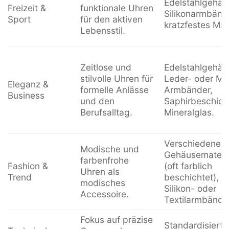
Edelstahlgehäu
Freizeit &
funktionale Uhren
Silikonarmbänd
Sport
für den aktiven
kratzfestes Min
Lebensstil.
Zeitlose und
Edelstahlgehäu
stilvolle Uhren für
Leder- oder Mil
Eleganz &
formelle Anlässe
Armbänder,
Business
und den
Saphirbeschich
Berufsalltag.
Mineralglas.
Verschiedene
Modische und
Gehäusemateria
farbenfrohe
Fashion &
(oft farblich
Uhren als
Trend
beschichtet), b
modisches
Silikon- oder
Accessoire.
Textilarmbände
Fokus auf präzise
Standardisierte