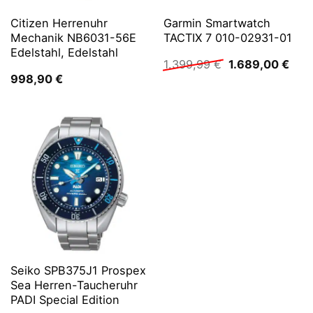
Citizen Herrenuhr
Garmin Smartwatch
Mechanik NB6031-56E
TACTIX 7 010-02931-01
Edelstahl, Edelstahl
Ursprünglicher
Aktu
1.399,99
€
1.689,00
€
Preis
Prei
998,90
€
war:
ist:
1.399,99 €
1.68
Seiko SPB375J1 Prospex
Sea Herren-Taucheruhr
PADI Special Edition