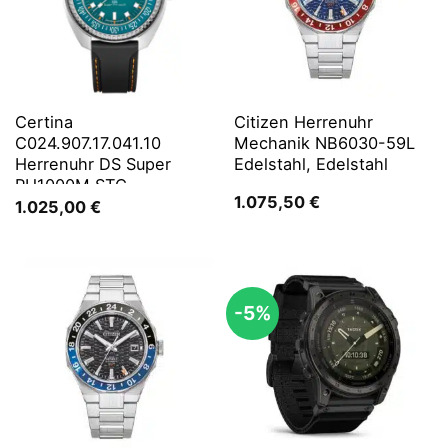
Certina
Citizen Herrenuhr
C024.907.17.041.10
Mechanik NB6030-59L
Herrenuhr DS Super
Edelstahl, Edelstahl
PH1000M STC
1.075,50
€
1.025,00
€
-5%