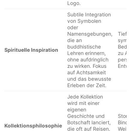
Logo.
Subtile Integration
von Symbolen
oder
Namensgebungen,
Tiefe
die an
symb
buddhistische
Bede
Spirituelle Inspiration
Lehren erinnern,
zu Ac
ohne aufdringlich
persö
zu wirken. Fokus
Entwi
auf Achtsamkeit
und das bewusste
Erleben der Zeit.
Jede Kollektion
wird mit einer
eigenen
Geschichte und
Story
Botschaft lanciert,
Bindu
Kollektionsphilosophie