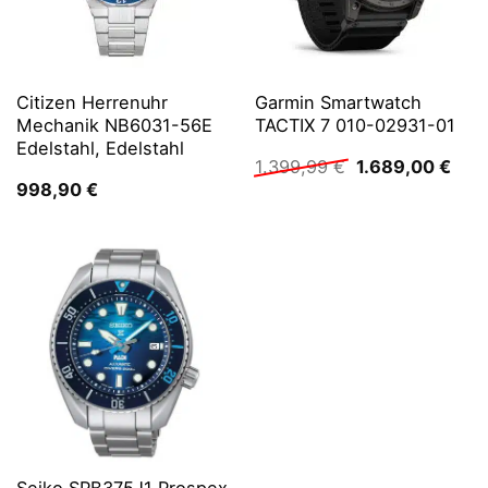
Citizen Herrenuhr
Garmin Smartwatch
Mechanik NB6031-56E
TACTIX 7 010-02931-01
Edelstahl, Edelstahl
Ursprünglicher
Aktu
1.399,99
€
1.689,00
€
Preis
Prei
998,90
€
war:
ist:
1.399,99 €
1.68