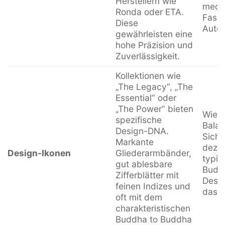
Uhrwerke
(bei 
Herstellern wie
mech
Ronda oder ETA.
Faszi
Diese
Autom
gewährleisten eine
hohe Präzision und
Zuverlässigkeit.
Kollektionen wie
„The Legacy“, „The
Essential“ oder
„The Power“ bieten
Wied
spezifische
Bala
Design-DNA.
Sicht
Markante
dezen
Design-Ikonen
Gliederarmbänder,
typis
gut ablesbare
Budd
Zifferblätter mit
Desig
feinen Indizes und
das 
oft mit dem
charakteristischen
Buddha to Buddha