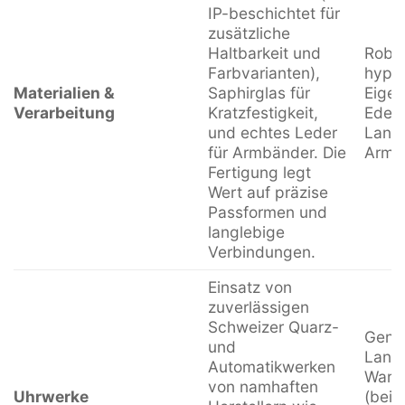
316L Edelstahl (oft
IP-beschichtet für
zusätzliche
Haltbarkeit und
Robus
Farbvarianten),
hypoa
Materialien &
Saphirglas für
Eigen
Verarbeitung
Kratzfestigkeit,
Edels
und echtes Leder
Langl
für Armbänder. Die
Armb
Fertigung legt
Wert auf präzise
Passformen und
langlebige
Verbindungen.
Einsatz von
zuverlässigen
Schweizer Quarz-
Genau
und
Langl
Automatikwerken
Wartu
von namhaften