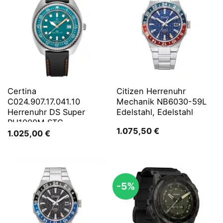
Certina
Citizen Herrenuhr
C024.907.17.041.10
Mechanik NB6030-59L
Herrenuhr DS Super
Edelstahl, Edelstahl
PH1000M STC
1.075,50
€
1.025,00
€
-5%