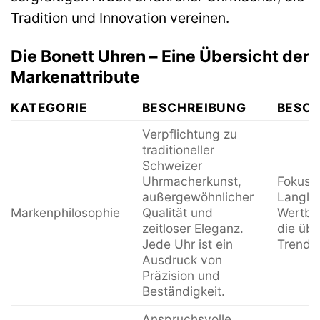
Tradition und Innovation vereinen.
Die Bonett Uhren – Eine Übersicht der
Markenattribute
KATEGORIE
BESCHREIBUNG
BESO
Verpflichtung zu
traditioneller
Schweizer
Uhrmacherkunst,
Fokus 
außergewöhnlicher
Langleb
Markenphilosophie
Qualität und
Wertbes
zeitloser Eleganz.
die übe
Jede Uhr ist ein
Trends
Ausdruck von
Präzision und
Beständigkeit.
Anspruchsvolle