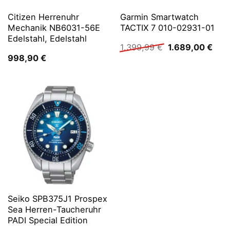
Citizen Herrenuhr
Garmin Smartwatch
Mechanik NB6031-56E
TACTIX 7 010-02931-01
Edelstahl, Edelstahl
Ursprünglicher
Aktu
1.399,99
€
1.689,00
€
Preis
Prei
998,90
€
war:
ist:
1.399,99 €
1.68
Seiko SPB375J1 Prospex
Sea Herren-Taucheruhr
PADI Special Edition