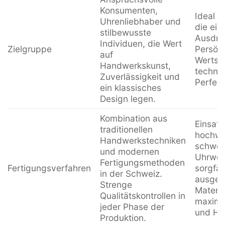
Konsumenten,
Ideal f
Uhrenliebhaber und
die ein
stilbewusste
Ausdruc
Individuen, die Wert
Zielgruppe
Persönl
auf
Wertsc
Handwerkskunst,
techni
Zuverlässigkeit und
Perfekt
ein klassisches
Design legen.
Kombination aus
Einsatz
traditionellen
hochwer
Handwerkstechniken
schwei
und modernen
Uhrwer
Fertigungsmethoden
Fertigungsverfahren
sorgfäl
in der Schweiz.
ausgew
Strenge
Materia
Qualitätskontrollen in
maximal
jeder Phase der
und Hal
Produktion.