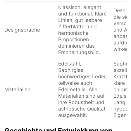
Klassisch, elegant
Dezente
und funktional. Klare
die sic
Linien, gut lesbare
verschi
Zifferblätter und
Designsprache
und An
harmonische
anpass
Proportionen
aufdrin
dominieren das
wirken.
Erscheinungsbild.
Edelstahl,
Saphirg
Saphirglas,
exzelle
hochwertiges Leder,
Kratzfe
teilweise auch
klare Si
Materialien
Edelmetalle. Alle
chirurg
Materialien sind auf
Edelsta
ihre Robustheit und
Langleb
ästhetische Qualität
hypoal
ausgewählt.
Eigens
Geschichte und Entwicklung von