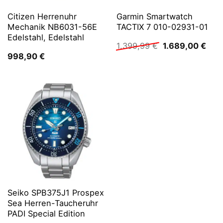
Citizen Herrenuhr
Garmin Smartwatch
Mechanik NB6031-56E
TACTIX 7 010-02931-01
Edelstahl, Edelstahl
Ursprünglicher
Aktu
1.399,99
€
1.689,00
€
Preis
Prei
998,90
€
war:
ist:
1.399,99 €
1.68
Seiko SPB375J1 Prospex
Sea Herren-Taucheruhr
PADI Special Edition