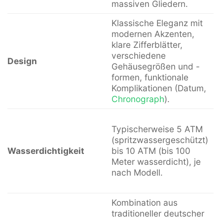
massiven Gliedern.
Klassische Eleganz mit
modernen Akzenten,
klare Zifferblätter,
v
verschiedene
Design
Z
Gehäusegrößen und -
formen, funktionale
F
Komplikationen (Datum,
W
Chronograph
).
A
Typischerweise 5 ATM
a
(spritzwassergeschützt)
A
Wasserdichtigkeit
bis 10 ATM (bis 100
Meter wasserdicht), je
nach Modell.
i
w
Kombination aus
traditioneller deutscher
U