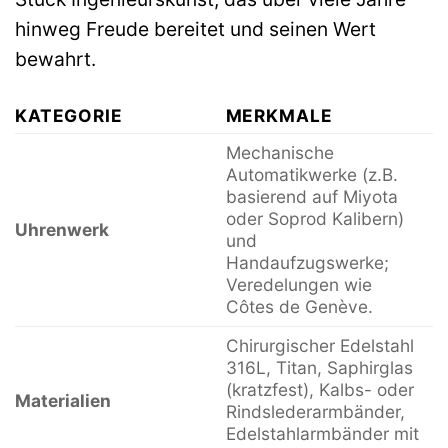
hinweg Freude bereitet und seinen Wert
bewahrt.
KATEGORIE
MERKMALE
Mechanische
Automatikwerke (z.B.
basierend auf Miyota
oder Soprod Kalibern)
Uhrenwerk
und
Handaufzugswerke;
Veredelungen wie
Côtes de Genève.
Chirurgischer Edelstahl
316L, Titan, Saphirglas
(kratzfest), Kalbs- oder
L
Materialien
Rindslederarmbänder,
H
Edelstahlarmbänder mit