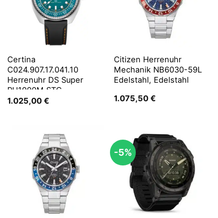
Certina
Citizen Herrenuhr
C024.907.17.041.10
Mechanik NB6030-59L
Herrenuhr DS Super
Edelstahl, Edelstahl
PH1000M STC
1.075,50
€
1.025,00
€
-5%