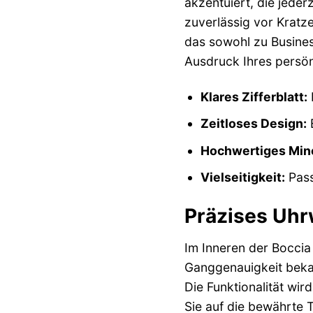
akzentuiert, die jeder
zuverlässig vor Kratz
das sowohl zu Business
Ausdruck Ihres persön
Klares Zifferblatt:
M
Zeitloses Design:
E
Hochwertiges Mine
Vielseitigkeit:
Pass
Präzises Uhr
Im Inneren der Boccia
Ganggenauigkeit bekan
Die Funktionalität wir
Sie auf die bewährte 