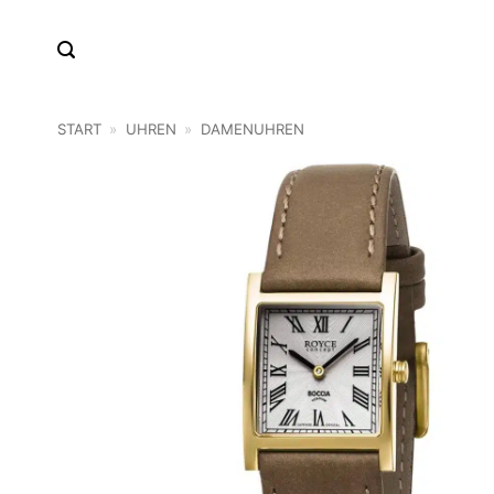
Zum
Inhalt
springen
START
»
UHREN
»
DAMENUHREN