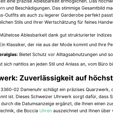
zeit eine präzise Ablesbarkeit ermöglichen. Das hochwe
ern und Beschädigungen. Das stimmige Gesamtbild mach
-Outfits als auch zu legerer Garderobe perfekt passt. S
lichen Stils und Ihrer Wertschätzung für feines Handw
ühelose Ablesbarkeit dank gut strukturierter Indizes 
in Klassiker, der nie aus der Mode kommt und Ihre Persö
ralglas:
Bietet Schutz vor Alltagsabnutzungen und sorg
t sich nahtlos an jeden Stil und Anlass an, vom Büro b
werk: Zuverlässigkeit auf höchs
 3360-02 Damenuhr schlägt ein präzises Quarzwerk, da
nt ist. Dieses Schweizer Uhrwerk sorgt dafür, dass Si
d durch die Datumsanzeige ergänzt, die Ihnen einen zu
Technik, die Boccia
Uhren
auszeichnet und Ihnen über v