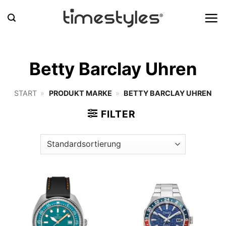
Zum
Inhalt
springen
Betty Barclay Uhren
START
»
PRODUKT MARKE
»
BETTY BARCLAY UHREN
FILTER