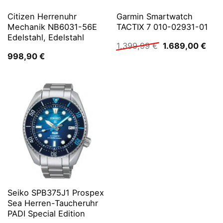
Citizen Herrenuhr
Garmin Smartwatch
Mechanik NB6031-56E
TACTIX 7 010-02931-01
Edelstahl, Edelstahl
Ursprünglicher
Aktu
1.399,99
€
1.689,00
€
Preis
Prei
998,90
€
war:
ist:
1.399,99 €
1.68
Seiko SPB375J1 Prospex
Sea Herren-Taucheruhr
PADI Special Edition