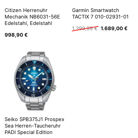
Citizen Herrenuhr
Garmin Smartwatch
Mechanik NB6031-56E
TACTIX 7 010-02931-01
Edelstahl, Edelstahl
Ursprünglicher
Aktu
1.399,99
€
1.689,00
€
Preis
Prei
998,90
€
war:
ist:
1.399,99 €
1.68
Seiko SPB375J1 Prospex
Sea Herren-Taucheruhr
PADI Special Edition