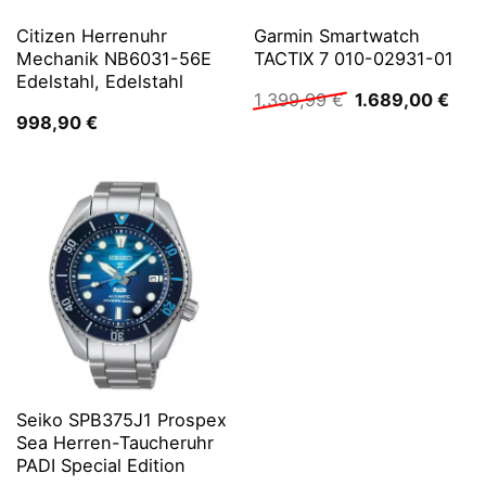
Citizen Herrenuhr
Garmin Smartwatch
Mechanik NB6031-56E
TACTIX 7 010-02931-01
Edelstahl, Edelstahl
Ursprünglicher
Aktu
1.399,99
€
1.689,00
€
Preis
Prei
998,90
€
war:
ist:
1.399,99 €
1.68
Seiko SPB375J1 Prospex
Sea Herren-Taucheruhr
PADI Special Edition