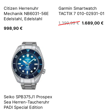
Citizen Herrenuhr
Garmin Smartwatch
Mechanik NB6031-56E
TACTIX 7 010-02931-01
Edelstahl, Edelstahl
Ursprünglicher
Aktu
1.399,99
€
1.689,00
€
Preis
Prei
998,90
€
war:
ist:
1.399,99 €
1.68
Seiko SPB375J1 Prospex
Sea Herren-Taucheruhr
PADI Special Edition