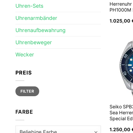
Herrenuhr
Uhren-Sets
PH1000M
Uhrenarmbänder
1.025,00
Uhrenaufbewahrung
Uhrenbeweger
Wecker
PREIS
Min.
Max.
FILTER
Preis
Preis
Seiko SPB
FARBE
Sea Herre
Special Ed
1.250,00