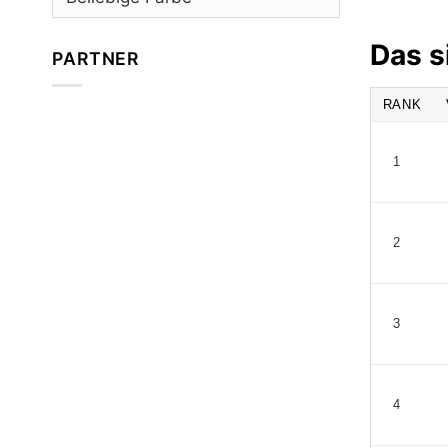
Das s
PARTNER
RANK
1
2
3
4