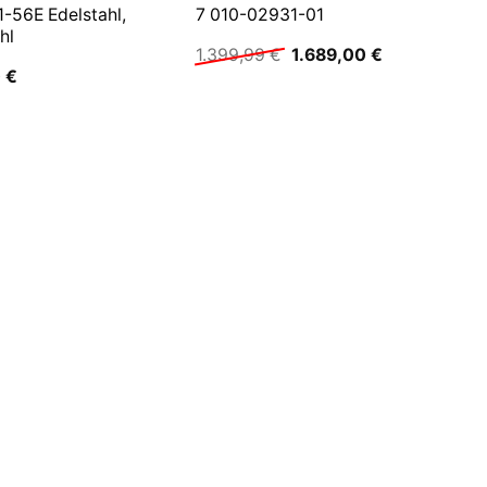
-56E Edelstahl,
7 010-02931-01
hl
Ursprünglicher
Aktueller
1.399,99
€
1.689,00
€
Preis
Preis
0
€
war:
ist:
1.399,99 €
1.689,00 €.