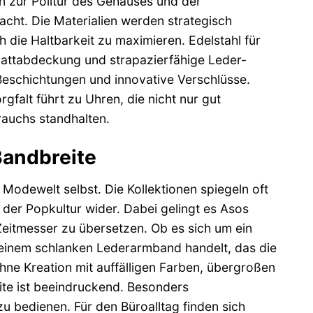
in zur Politur des Gehäuses und der
acht. Die Materialien werden strategisch
 die Haltbarkeit zu maximieren. Edelstahl für
lattabdeckung und strapazierfähige Leder-
Beschichtungen und innovative Verschlüsse.
falt führt zu Uhren, die nicht nur gut
auchs standhalten.
Bandbreite
e Modewelt selbst. Die Kollektionen spiegeln oft
der Popkultur wider. Dabei gelingt es Asos
 Zeitmesser zu übersetzen. Ob es sich um ein
d einem schlanken Lederarmband handelt, das die
hne Kreation mit auffälligen Farben, übergroßen
te ist beeindruckend. Besonders
u bedienen. Für den Büroalltag finden sich