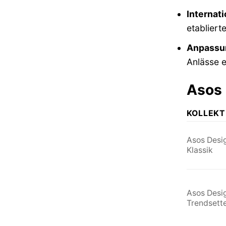
Internat
etablier
Anpassun
Anlässe e
Asos 
KOLLEKT
Asos Desi
Klassik
Asos Desi
Trendsett