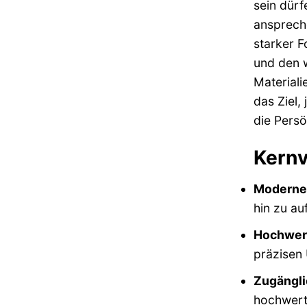
sein dürf
ansprech
starker F
und den 
Materiali
das Ziel,
die Persö
Kernv
Moderne 
hin zu au
Hochwert
präzisen 
Zugängli
hochwerti