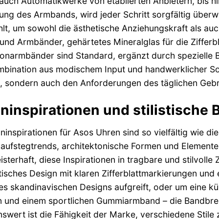
 auch Automatikwerke von etablierten Anbietern, bis h
ung des Armbands, wird jeder Schritt sorgfältig überw
t, um sowohl die ästhetische Anziehungskraft als auch
nd Armbänder, gehärtetes Mineralglas für die Zifferb
konarmbänder sind Standard, ergänzt durch spezielle 
bination aus modischem Input und handwerklicher Sorg
, sondern auch den Anforderungen des täglichen Gebr
ninspirationen und stilistische 
ninspirationen für Asos Uhren sind so vielfältig wie di
Laufstegtrends, architektonische Formen und Elemente 
sterhaft, diese Inspirationen in tragbare und stilvolle
tisches Design mit klaren Zifferblattmarkierungen un
s skandinavischen Designs aufgreift, oder um eine kü
 und einem sportlichen Gummiarmband – die Bandbrei
wert ist die Fähigkeit der Marke, verschiedene Stile z