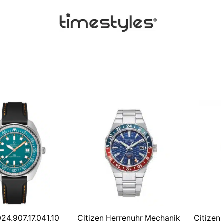
24.907.17.041.10
Citizen Herrenuhr Mechanik
Citize