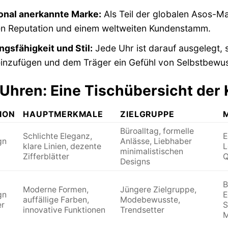
ional anerkannte Marke:
Als Teil der globalen Asos-Ma
ten Reputation und einem weltweiten Kundenstamm.
gsfähigkeit und Stil:
Jede Uhr ist darauf ausgelegt, 
inzufügen und dem Träger ein Gefühl von Selbstbewuss
Uhren: Eine Tischübersicht der 
ION
HAUPTMERKMALE
ZIELGRUPPE
Büroalltag, formelle
Schlichte Eleganz,
E
gn
Anlässe, Liebhaber
klare Linien, dezente
L
minimalistischen
Zifferblätter
Q
Designs
B
Moderne Formen,
Jüngere Zielgruppe,
gn
E
auffällige Farben,
Modebewusste,
er
S
innovative Funktionen
Trendsetter
M