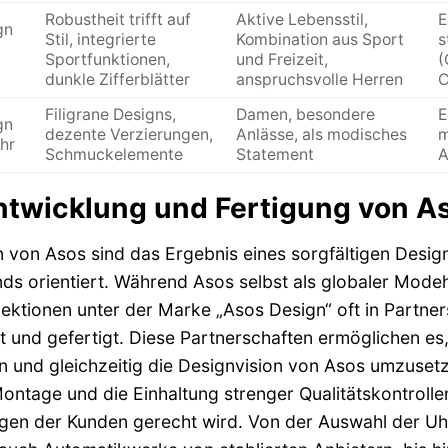
Robustheit trifft auf
Aktive Lebensstil,
E
gn
Stil, integrierte
Kombination aus Sport
s
Sportfunktionen,
und Freizeit,
(
dunkle Zifferblätter
anspruchsvolle Herren
C
Filigrane Designs,
Damen, besondere
E
gn
dezente Verzierungen,
Anlässe, als modisches
m
hr
Schmuckelemente
Statement
A
ntwicklung und Fertigung von A
 von Asos sind das Ergebnis eines sorgfältigen Desig
s orientiert. Während Asos selbst als globaler Modeh
ektionen unter der Marke „Asos Design“ oft in Partners
t und gefertigt. Diese Partnerschaften ermöglichen es
en und gleichzeitig die Designvision von Asos umzuset
ontage und die Einhaltung strenger Qualitätskontrolle
gen der Kunden gerecht wird. Von der Auswahl der Uh