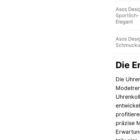
Asos Desi
Sportlich-
Elegant
Asos Desi
Schmucku
Die E
Die Uhren
Modetrend
Uhrenkoll
entwickel
profitier
präzise M
Erwartun