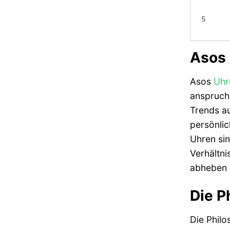
5
Asos 
Asos
Uhr
anspruch
Trends au
persönlic
Uhren sin
Verhältni
abheben 
Die P
Die Philo