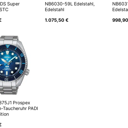
 DS Super
NB6030-59L Edelstahl,
NB6031
 STC
Edelstahl
Edelsta
€
1.075,50
€
998,9
375J1 Prospex
n-Taucheruhr PADI
ition
€