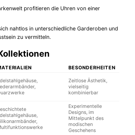
rkenwelt profitieren die Uhren von einer
sich nahtlos in unterschiedliche Garderoben und
tsein zu vermitteln.
Kollektionen
MATERIALIEN
BESONDERHEITEN
delstahlgehäuse,
Zeitlose Ästhetik,
ederarmbänder,
vielseitig
uarzwerke
kombinierbar
Experimentelle
eschichtete
Designs, im
delstahlgehäuse,
Mittelpunkt des
ilikonarmbänder,
modischen
ultifunktionswerke
Geschehens