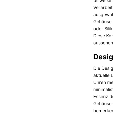
teilweise
Verarbeit
ausgewähl
Gehäuse u
oder Sili
Diese Kom
aussehen
Desig
Die Desig
aktuelle 
Uhren mei
minimalis
Essenz de
Gehäusen
bemerkens