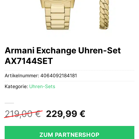
Armani Exchange Uhren-Set
AX7144SET
Artikelnummer:
4064092184181
Kategorie:
Uhren-Sets
Ursprünglicher
Aktueller
219,00
€
229,99
€
Preis
Preis
war:
ist:
ZUM PARTNERSHOP