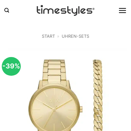
Zum
Inhalt
springen
START
»
UHREN-SETS
-39%