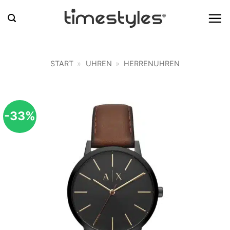
Zum
Inhalt
springen
START
»
UHREN
»
HERRENUHREN
-33%