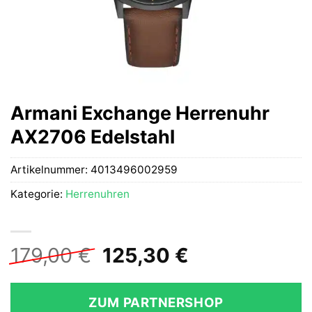
Armani Exchange Herrenuhr
AX2706 Edelstahl
Artikelnummer:
4013496002959
Kategorie:
Herrenuhren
Ursprünglicher
Aktueller
179,00
€
125,30
€
Preis
Preis
war:
ist:
ZUM PARTNERSHOP