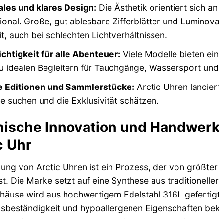
ales und klares Design:
Die Ästhetik orientiert sich a
ional. Große, gut ablesbare Zifferblätter und Luminov
t, auch bei schlechten Lichtverhältnissen.
chtigkeit für alle Abenteuer:
Viele Modelle bieten ei
u idealen Begleitern für Tauchgänge, Wassersport und 
te Editionen und Sammlerstücke:
Arctic Uhren lanciert
 suchen und die Exklusivität schätzen.
ische Innovation und Handwerk
c Uhr
gung von Arctic Uhren ist ein Prozess, der von größte
st. Die Marke setzt auf eine Synthese aus traditionel
äuse wird aus hochwertigem Edelstahl 316L gefertigt,
sbeständigkeit und hypoallergenen Eigenschaften bekannt