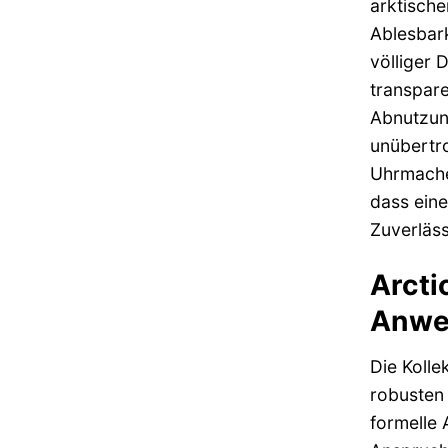
arktische
Ablesbark
völliger 
transpare
Abnutzung
unübertro
Uhrmacher
dass eine
Zuverläss
Arcti
Anwe
Die Kolle
robuste
formelle 