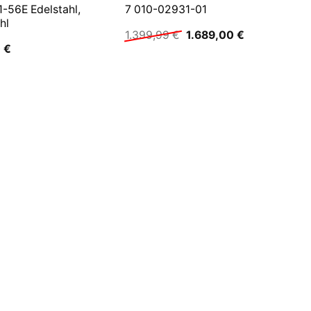
-56E Edelstahl,
7 010-02931-01
hl
Ursprünglicher
Aktueller
1.399,99
€
1.689,00
€
Preis
Preis
0
€
war:
ist:
1.399,99 €
1.689,00 €.