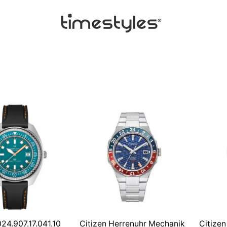
24.907.17.041.10
Citizen Herrenuhr Mechanik
Citize