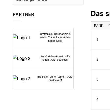
Das s
PARTNER
RANK
Brettspiele, Rollenspiele &
mehr! Entdecke jetzt dein
1
neues Spiel!
Komfortable Autositze für
2
jeden! Jetzt bestellen!
Bio Seifen ohne Palmöl – Jetzt
3
entdecken!
4