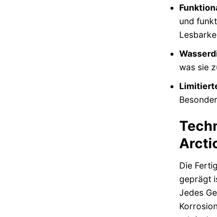
Funktion
und funkt
Lesbarkei
Wasserdi
was sie z
Limitier
Besondere
Techn
Arcti
Die Ferti
geprägt i
Jedes Geh
Korrosion