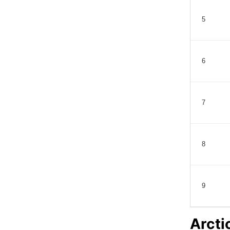
5
6
7
8
9
Arcti