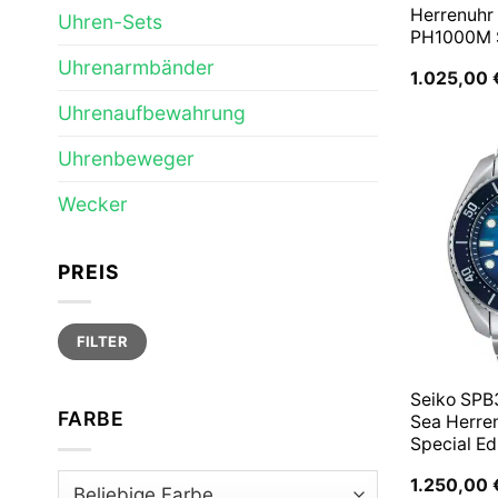
Herrenuhr
Uhren-Sets
PH1000M
Uhrenarmbänder
1.025,00
Uhrenaufbewahrung
Uhrenbeweger
Wecker
PREIS
Min.
Max.
FILTER
Preis
Preis
Seiko SPB
FARBE
Sea Herre
Special Ed
1.250,00