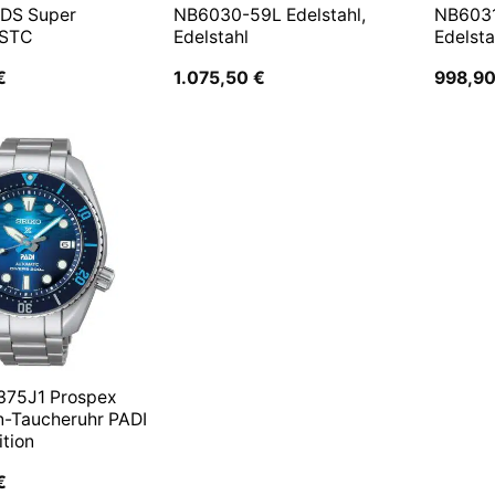
 DS Super
NB6030-59L Edelstahl,
NB6031
 STC
Edelstahl
Edelsta
€
1.075,50
€
998,9
375J1 Prospex
n-Taucheruhr PADI
ition
€