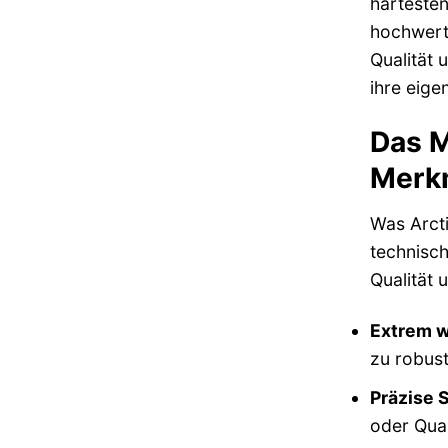
härteste
hochwert
Qualität 
ihre eige
Das M
Merkm
Was Arcti
technisch
Qualität 
Extrem w
zu robust
Präzise 
oder Quar