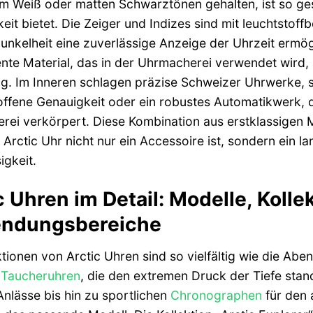
m Weiß oder matten Schwarztönen gehalten, ist so ges
eit bietet. Die Zeiger und Indizes sind mit leuchtstoff
Dunkelheit eine zuverlässige Anzeige der Uhrzeit ermög
nte Material, das in der Uhrmacherei verwendet wird, s
. Im Inneren schlagen präzise Schweizer Uhrwerke, se
ffene Genauigkeit oder ein robustes Automatikwerk, 
ei verkörpert. Diese Kombination aus erstklassigen Ma
 Arctic Uhr nicht nur ein Accessoire ist, sondern ein 
igkeit.
c Uhren im Detail: Modelle, Koll
ndungsbereiche
ktionen von Arctic Uhren sind so vielfältig wie die Aben
n
Taucheruhren
, die den extremen Druck der Tiefe stan
Anlässe bis hin zu sportlichen
Chronographen
für den a