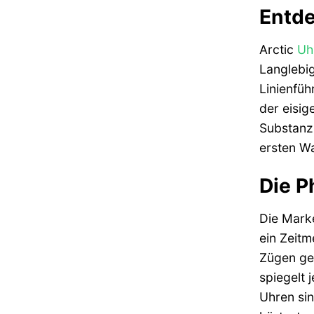
Entd
Arctic
Uh
Langlebig
Linienfüh
der eisig
Substanz 
ersten Wa
Die P
Die Marke
ein Zeitm
Zügen gen
spiegelt 
Uhren sin