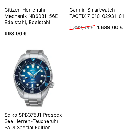
Citizen Herrenuhr
Garmin Smartwatch
Mechanik NB6031-56E
TACTIX 7 010-02931-01
Edelstahl, Edelstahl
Ursprünglicher
Aktu
1.399,99
€
1.689,00
€
Preis
Prei
998,90
€
war:
ist:
1.399,99 €
1.68
Seiko SPB375J1 Prospex
Sea Herren-Taucheruhr
PADI Special Edition