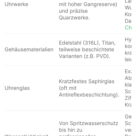
Lang
Uhrwerke
mit hoher Gangreserve)
Wun
und präzise
Komp
Quarzwerke.
Dat
Chr
Hypo
Edelstahl (316L), Titan,
korr
Gehäusematerialien
teilweise beschichtete
krat
Varianten (z.B. PVD).
leic
Exze
Abri
Kratzfestes Saphirglas
klar
Uhrenglas
(oft mit
Schu
Antireflexbeschichtung).
Ziff
Krat
Gewä
Von Spritzwasserschutz
Schu
bis hin zu
vers