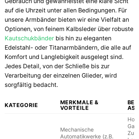
Gebrauch und gewährleistet eine klare Sicht
auf die Uhrzeit unter allen Bedingungen. Für
unsere Armbänder bieten wir eine Vielfalt an
Optionen, von feinem Kalbsleder über robuste
Kautschukbänder
bis hin zu eleganten
Edelstahl- oder Titanarmbändern, die alle auf
Komfort und Langlebigkeit ausgelegt sind.
Jedes Detail, von der Schließe bis zur
Verarbeitung der einzelnen Glieder, wird
sorgfältig bedacht.
MERKMALE &
BE
KATEGORIE
VORTEILE
ASP
Hoh
Gang
Mechanische
Zuve
Automatikwerke (z.B.