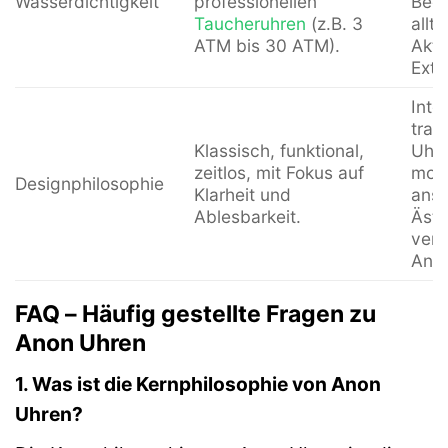
Wasserdichtigkeit
professionellen
Bedi
Taucheruhren
(z.B. 3
allt
ATM bis 30 ATM).
Akti
Extr
Inte
tradi
Klassisch, funktional,
Uhrm
zeitlos, mit Fokus auf
mode
Designphilosophie
Klarheit und
ansp
Ablesbarkeit.
Ästh
vers
Anlä
FAQ – Häufig gestellte Fragen zu
Anon Uhren
1. Was ist die Kernphilosophie von Anon
Uhren?