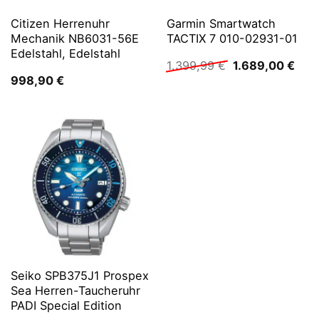
Citizen Herrenuhr
Garmin Smartwatch
Mechanik NB6031-56E
TACTIX 7 010-02931-01
Edelstahl, Edelstahl
Ursprünglicher
Aktu
1.399,99
€
1.689,00
€
Preis
Prei
998,90
€
war:
ist:
1.399,99 €
1.68
Seiko SPB375J1 Prospex
Sea Herren-Taucheruhr
PADI Special Edition