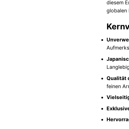
diesem En
globalen 
Kernv
Unverwec
Aufmerks
Japanisc
Langlebig
Qualität 
feinen A
Vielseiti
Exklusiv
Hervorra