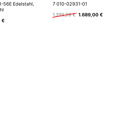
-56E Edelstahl,
7 010-02931-01
hl
Ursprünglicher
Aktueller
1.399,99
€
1.689,00
€
Preis
Preis
0
€
war:
ist:
1.399,99 €
1.689,00 €.