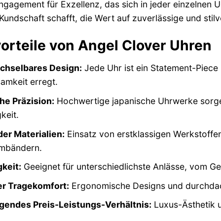
gagement für Exzellenz, das sich in jeder einzelnen U
Kundschaft schafft, die Wert auf zuverlässige und stilv
orteile von Angel Clover Uhren
hselbares Design:
Jede Uhr ist ein Statement-Piece 
amkeit erregt.
he Präzision:
Hochwertige japanische Uhrwerke sorge
keit.
der Materialien:
Einsatz von erstklassigen Werkstoffe
rmbändern.
gkeit:
Geeignet für unterschiedlichste Anlässe, vom Ges
er Tragekomfort:
Ergonomische Designs und durchdach
gendes Preis-Leistungs-Verhältnis:
Luxus-Ästhetik u