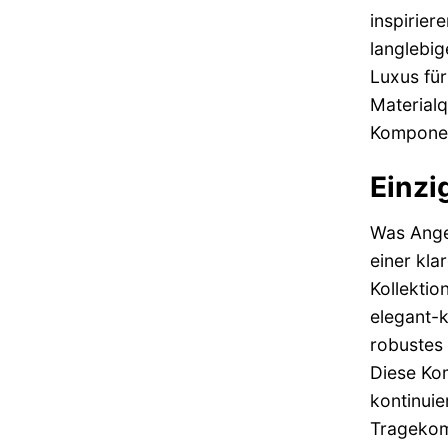
inspirier
langlebig
Luxus fü
Materialq
Komponent
Einzi
Was Ange
einer kla
Kollektio
elegant-k
robustes 
Diese Kom
kontinuie
Tragekomf