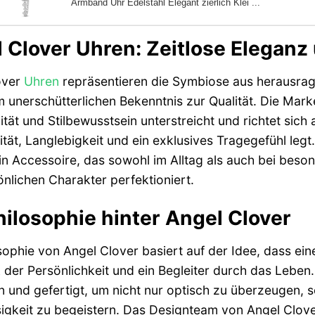
Armband Uhr Edelstahl Elegant zierlich Klei ...
 Clover Uhren: Zeitlose Eleganz
over
Uhren
repräsentieren die Symbiose aus herausrag
 unerschütterlichen Bekenntnis zur Qualität. Die Mark
lität und Stilbewusstsein unterstreicht und richtet sich
ität, Langlebigkeit und ein exklusives Tragegefühl leg
ein Accessoire, das sowohl im Alltag als auch bei bes
nlichen Charakter perfektioniert.
hilosophie hinter Angel Clover
sophie von Angel Clover basiert auf der Idee, dass eine 
der Persönlichkeit und ein Begleiter durch das Leben.
 und gefertigt, um nicht nur optisch zu überzeugen, s
igkeit zu begeistern. Das Designteam von Angel Clov