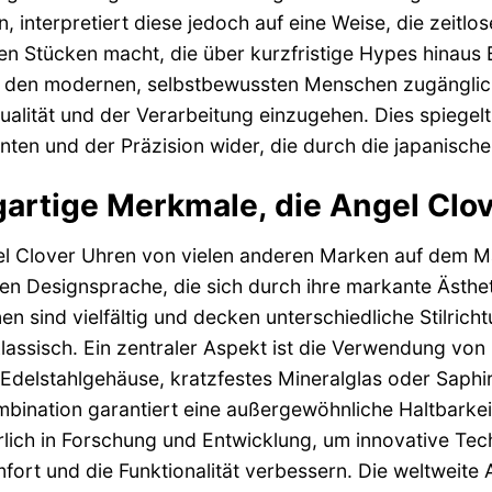
en, interpretiert diese jedoch auf eine Weise, die zeit
en Stücken macht, die über kurzfristige Hypes hinaus 
r den modernen, selbstbewussten Menschen zugänglic
ualität und der Verarbeitung einzugehen. Dies spiegel
en und der Präzision wider, die durch die japanische
gartige Merkmale, die Angel Clo
l Clover Uhren von vielen anderen Marken auf dem Ma
ren Designsprache, die sich durch ihre markante Ästhe
nen sind vielfältig und decken unterschiedliche Stilric
lassisch. Ein zentraler Aspekt ist die Verwendung von
Edelstahlgehäuse, kratzfestes Mineralglas oder Saphi
bination garantiert eine außergewöhnliche Haltbarkei
rlich in Forschung und Entwicklung, um innovative Tec
ort und die Funktionalität verbessern. Die weltweite 