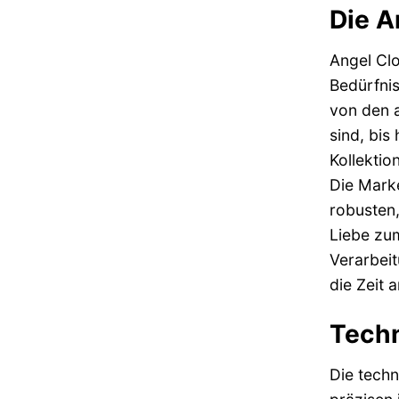
Die A
Angel Clo
Bedürfnis
von den a
sind, bis
Kollektio
Die Marke
robusten,
Liebe zum
Verarbeit
die Zeit 
Techn
Die techn