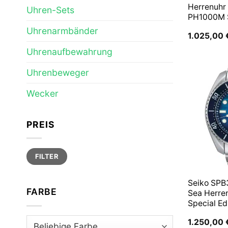
Herrenuhr
Uhren-Sets
PH1000M
Uhrenarmbänder
1.025,00
Uhrenaufbewahrung
Uhrenbeweger
Wecker
PREIS
Min.
Max.
FILTER
Preis
Preis
Seiko SPB
FARBE
Sea Herre
Special Ed
1.250,00