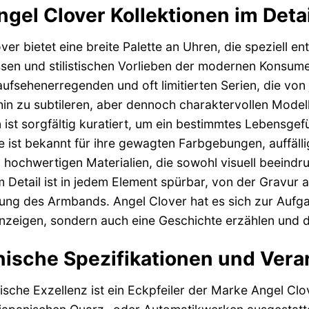
ngel Clover Kollektionen im Detai
ver bietet eine breite Palette an Uhren, die speziell en
sen und stilistischen Vorlieben der modernen Konsume
ufsehenerregenden und oft limitierten Serien, die von 
 hin zu subtileren, aber dennoch charaktervollen Model
n ist sorgfältig kuratiert, um ein bestimmtes Lebensge
 ist bekannt für ihre gewagten Farbgebungen, auffäll
 hochwertigen Materialien, die sowohl visuell beeindru
 Detail ist in jedem Element spürbar, von der Gravur
ung des Armbands. Angel Clover hat es sich zur Aufga
anzeigen, sondern auch eine Geschichte erzählen und d
ische Spezifikationen und Vera
ische Exzellenz ist ein Eckpfeiler der Marke Angel Cl