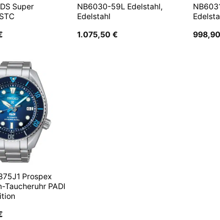
 DS Super
NB6030-59L Edelstahl,
NB6031
 STC
Edelstahl
Edelsta
€
1.075,50
€
998,9
375J1 Prospex
n-Taucheruhr PADI
ition
€