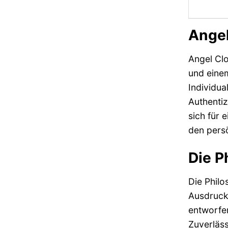
Angel
Angel Cl
und einem
Individua
Authentiz
sich für 
den persö
Die P
Die Philo
Ausdruck 
entworfen
Zuverläss