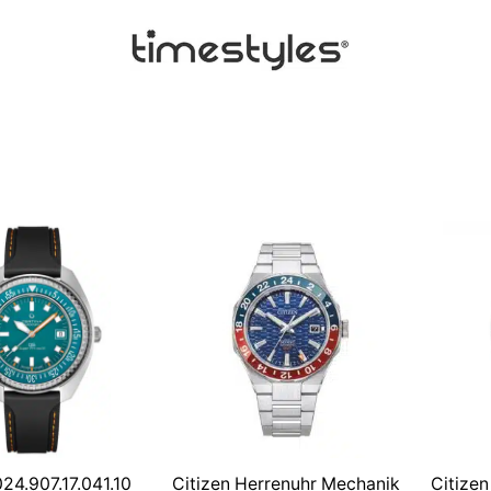
24.907.17.041.10
Citizen Herrenuhr Mechanik
Citize