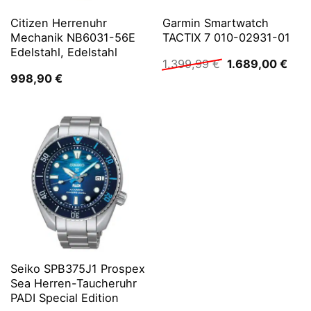
Citizen Herrenuhr
Garmin Smartwatch
Mechanik NB6031-56E
TACTIX 7 010-02931-01
Edelstahl, Edelstahl
Ursprünglicher
Aktu
1.399,99
€
1.689,00
€
Preis
Prei
998,90
€
war:
ist:
1.399,99 €
1.68
Seiko SPB375J1 Prospex
Sea Herren-Taucheruhr
PADI Special Edition