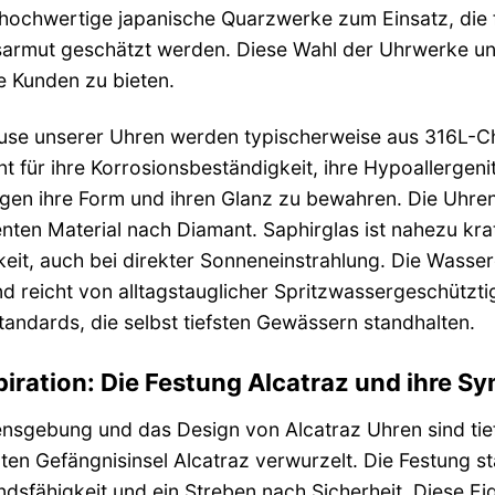
ochwertige japanische Quarzwerke zum Einsatz, die 
armut geschätzt werden. Diese Wahl der Uhrwerke unt
e Kunden zu bieten.
se unserer Uhren werden typischerweise aus 316L-Chir
nt für ihre Korrosionsbeständigkeit, ihre Hypoallergeni
gen ihre Form und ihren Glanz zu bewahren. Die Uhren
nten Material nach Diamant. Saphirglas ist nahezu kra
eit, auch bei direkter Sonneneinstrahlung. Die Wasserd
d reicht von alltagstauglicher Spritzwassergeschütztig
andards, die selbst tiefsten Gewässern standhalten.
piration: Die Festung Alcatraz und ihre S
nsgebung und das Design von Alcatraz Uhren sind tief
ten Gefängnisinsel Alcatraz verwurzelt. Die Festung s
dsfähigkeit und ein Streben nach Sicherheit. Diese Eig