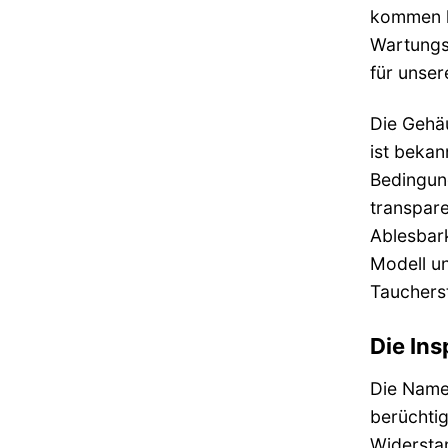
kommen h
Wartungs
für unser
Die Gehäu
ist bekan
Bedingun
transpare
Ablesbark
Modell un
Taucherst
Die Ins
Die Name
berüchtig
Widerstan