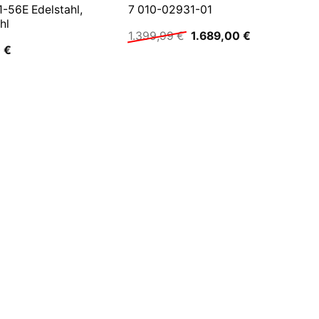
-56E Edelstahl,
7 010-02931-01
hl
Ursprünglicher
Aktueller
1.399,99
€
1.689,00
€
Preis
Preis
0
€
war:
ist:
1.399,99 €
1.689,00 €.