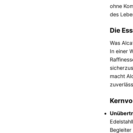
ohne Komp
des Leben
Die Ess
Was Alcat
In einer 
Raffiness
sicherzus
macht Alc
zuverläs
Kernvo
Unübertr
Edelstahl
Begleiter