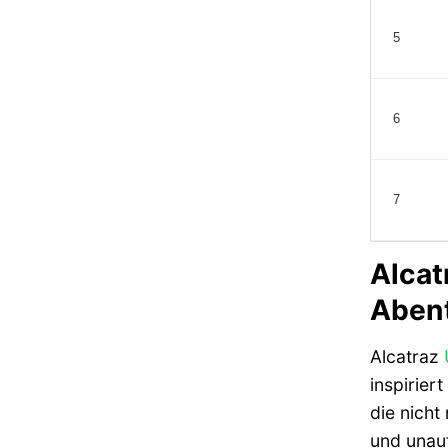
5
6
7
Alcat
Abent
Alcatraz
inspirier
die nicht
und unauf