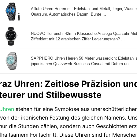
Affute Uhren Herren mit Edelstahl und Metall, Leger, Wasse
Quarzuhr, Automatisches Datum, Bunte ...
NUOVO Herrenuhr 42mm Klassische Analoge Quarzuhr Midn
Zifferblatt mit 12 arabischen Ziffer Legierungsgeh? ...
SAPPHERO Uhren Herren 50 Meter wasserdicht Edelstahl 
japanischen Quarzwerk Business Casual mit Datum un ...
raz Uhren: Zeitlose Präzision un
eurer und Stilbewusste
Uhren
stehen für eine Symbiose aus unerschütterliche
t von der ikonischen Festung des gleichen Namens. Unse
 nur die Stunden zählen, sondern auch Geschichten e
haltsamem Fortschritt. Diese Uhren sind für Menschen k