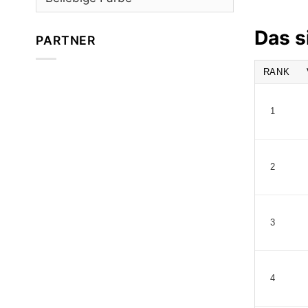
Das s
PARTNER
RANK
1
2
3
4