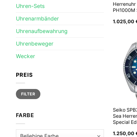
Herrenuhr
Uhren-Sets
PH1000M
Uhrenarmbänder
1.025,00
Uhrenaufbewahrung
Uhrenbeweger
Wecker
PREIS
Min.
Max.
FILTER
Preis
Preis
Seiko SPB
FARBE
Sea Herre
Special Ed
1.250,00