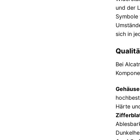
und der L
Symbole f
Umständen
sich in j
Qualitä
Bei Alcat
Komponent
Gehäusem
hochbestä
Härte und
Zifferbla
Ablesbark
Dunkelhei