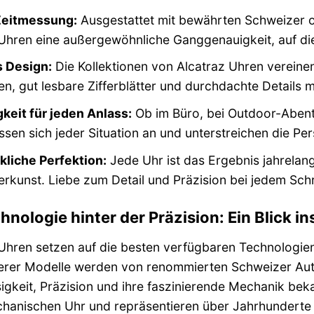
Zeitmessung:
Ausgestattet mit bewährten Schweizer o
Uhren eine außergewöhnliche Ganggenauigkeit, auf die
s Design:
Die Kollektionen von Alcatraz Uhren vereine
ien, gut lesbare Zifferblätter und durchdachte Details 
gkeit für jeden Anlass:
Ob im Büro, bei Outdoor-Abent
sen sich jeder Situation an und unterstreichen die Pers
liche Perfektion:
Jede Uhr ist das Ergebnis jahrelang
kunst. Liebe zum Detail und Präzision bei jedem Schr
hnologie hinter der Präzision: Ein Blick in
Uhren setzen auf die besten verfügbaren Technologien
serer Modelle werden von renommierten Schweizer Auto
igkeit, Präzision und ihre faszinierende Mechanik be
hanischen Uhr und repräsentieren über Jahrhunderte 