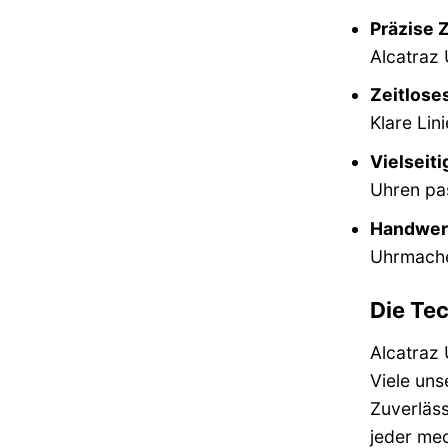
Präzise 
Alcatraz 
Zeitlose
Klare Lin
Vielseiti
Uhren pas
Handwerk
Uhrmacher
Die Tec
Alcatraz 
Viele un
Zuverläss
jeder mec