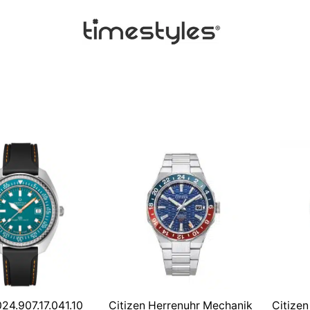
24.907.17.041.10
Citizen Herrenuhr Mechanik
Citize