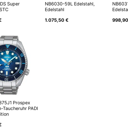
 DS Super
NB6030-59L Edelstahl,
NB6031
 STC
Edelstahl
Edelsta
€
1.075,50
€
998,9
375J1 Prospex
n-Taucheruhr PADI
ition
€