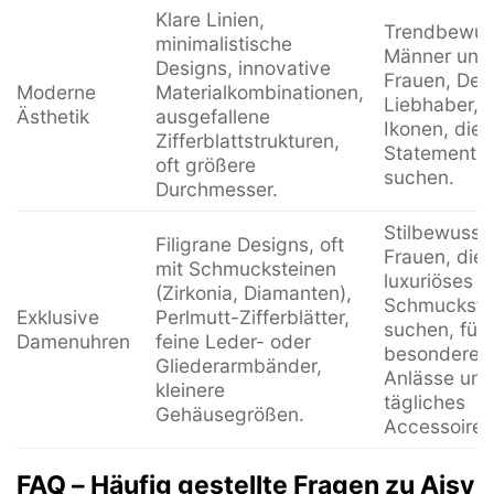
Klare Linien,
Trendbewus
minimalistische
Männer und
Designs, innovative
Frauen, Des
Moderne
Materialkombinationen,
Liebhaber, S
Ästhetik
ausgefallene
Ikonen, die 
Zifferblattstrukturen,
Statement-
oft größere
suchen.
Durchmesser.
Stilbewusst
Filigrane Designs, oft
Frauen, die 
mit Schmucksteinen
luxuriöses
(Zirkonia, Diamanten),
Schmuckstü
Exklusive
Perlmutt-Zifferblätter,
suchen, für
Damenuhren
feine Leder- oder
besondere
Gliederarmbänder,
Anlässe und
kleinere
tägliches
Gehäusegrößen.
Accessoire.
FAQ – Häufig gestellte Fragen zu Aisy