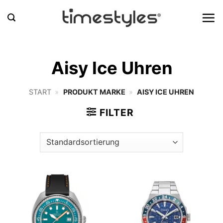
Zum
Inhalt
springen
Aisy Ice Uhren
START
»
PRODUKT MARKE
»
AISY ICE UHREN
FILTER