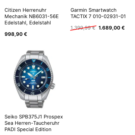
Citizen Herrenuhr
Garmin Smartwatch
Mechanik NB6031-56E
TACTIX 7 010-02931-01
Edelstahl, Edelstahl
Ursprünglicher
Aktu
1.399,99
€
1.689,00
€
Preis
Prei
998,90
€
war:
ist:
1.399,99 €
1.68
Seiko SPB375J1 Prospex
Sea Herren-Taucheruhr
PADI Special Edition