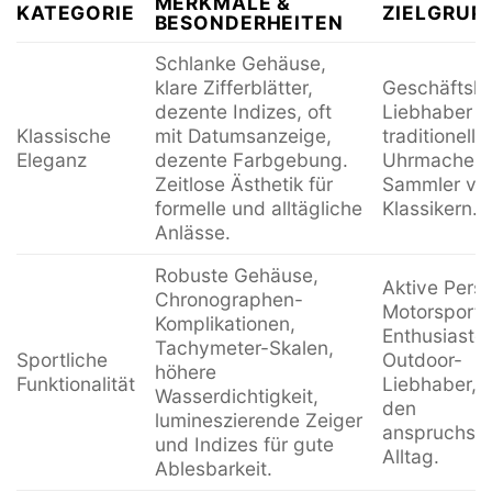
MERKMALE &
KATEGORIE
ZIELGRUP
BESONDERHEITEN
Schlanke Gehäuse,
klare Zifferblätter,
Geschäftsle
dezente Indizes, oft
Liebhaber
Klassische
mit Datumsanzeige,
traditionelle
Eleganz
dezente Farbgebung.
Uhrmacherk
Zeitlose Ästhetik für
Sammler vo
formelle und alltägliche
Klassikern.
Anlässe.
Robuste Gehäuse,
Aktive Pers
Chronographen-
Motorsport-
Komplikationen,
Enthusiaste
Tachymeter-Skalen,
Sportliche
Outdoor-
höhere
Funktionalität
Liebhaber, f
Wasserdichtigkeit,
den
lumineszierende Zeiger
anspruchsvo
und Indizes für gute
Alltag.
Ablesbarkeit.