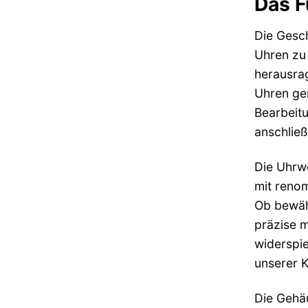
Das F
Die Gesch
Uhren zu 
herausrag
Uhren gem
Bearbeitu
anschließ
Die Uhrwe
mit renom
Ob bewäh
präzise m
widerspie
unserer K
Die Gehäu