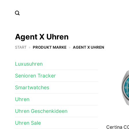
Zum
Inhalt
springen
Agent X Uhren
START
»
PRODUKT MARKE
»
AGENT X UHREN
Luxusuhren
Senioren Tracker
Smartwatches
Uhren
Uhren Geschenkideen
Uhren Sale
Certina C0