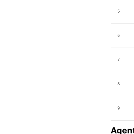
5
6
7
8
9
Agent