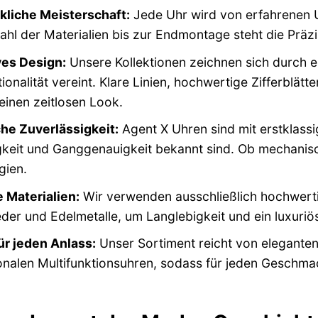
liche Meisterschaft:
Jede Uhr wird von erfahrenen U
hl der Materialien bis zur Endmontage steht die Präz
ves Design:
Unsere Kollektionen zeichnen sich durch e
ionalität vereint. Klare Linien, hochwertige Zifferblät
einen zeitlosen Look.
he Zuverlässigkeit:
Agent X Uhren sind mit erstklassi
gkeit und Ganggenauigkeit bekannt sind. Ob mechanis
gien.
 Materialien:
Wir verwenden ausschließlich hochwertig
der und Edelmetalle, um Langlebigkeit und ein luxuriö
für jeden Anlass:
Unser Sortiment reicht von eleganten
onalen Multifunktionsuhren, sodass für jeden Geschm