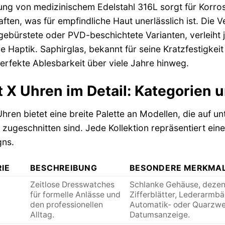
ng von medizinischem Edelstahl 316L sorgt für Korro
ften, was für empfindliche Haut unerlässlich ist. Die 
 gebürstete oder PVD-beschichtete Varianten, verleiht j
 Haptik. Saphirglas, bekannt für seine Kratzfestigkeit 
perfekte Ablesbarkeit über viele Jahre hinweg.
 X Uhren im Detail: Kategorien 
hren bietet eine breite Palette an Modellen, die auf un
 zugeschnitten sind. Jede Kollektion repräsentiert e
gns.
IE
BESCHREIBUNG
BESONDERE MERKMA
Zeitlose Dresswatches
Schlanke Gehäuse, dezen
für formelle Anlässe und
Zifferblätter, Lederarmbä
den professionellen
Automatik- oder Quarzwer
Alltag.
Datumsanzeige.