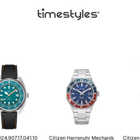
24.907.17.041.10
Citizen Herrenuhr Mechanik
Citize