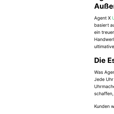
Auße
Agent X
basiert a
ein treue
Handwerk
ultimativ
Die E
Was Agent
Jede Uhr 
Uhrmache
schaffen,
Kunden w