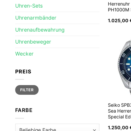
Herrenuhr
Uhren-Sets
PH1000M
Uhrenarmbänder
1.025,00
Uhrenaufbewahrung
Uhrenbeweger
Wecker
PREIS
Min.
Max.
FILTER
Preis
Preis
Seiko SPB
FARBE
Sea Herre
Special Ed
1.250,00