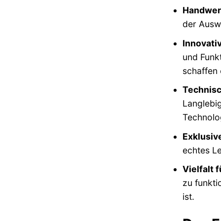
Handwerk
der Auswa
Innovati
und Funkt
schaffen 
Technisc
Langlebi
Technolo
Exklusive
echtes Le
Vielfalt 
zu funkti
ist.