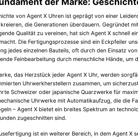
undament der Marke: Geschicht
ichte von Agent X Uhren ist geprägt von einer Leide
kreieren, die Generationen überdauern. Gegründet mit
ende Qualität zu vereinen, hat sich Agent X schnell e
acht. Die Fertigungsprozesse sind ein Eckpfeiler unse
ng jedes einzelnen Bauteils, oft durch den Einsatz v
ende Feinbearbeitung durch menschliche Hände, um di
rke, das Herzstück jeder Agent X Uhr, werden sorgfäl
mierten Uhrwerkherstellern zusammen, um sicherzustel
rte Schweizer oder japanische Quarzwerke für maxima
echanische Uhrwerke mit Automatikaufzug, die die Fas
geln – Agent X bietet ein breites Spektrum an technol
unden zugeschnitten sind.
sefertigung ist ein weiterer Bereich, in dem Agent X se