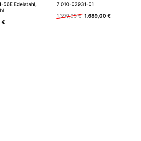
-56E Edelstahl,
7 010-02931-01
hl
Ursprünglicher
Aktueller
1.399,99
€
1.689,00
€
Preis
Preis
0
€
war:
ist:
1.399,99 €
1.689,00 €.