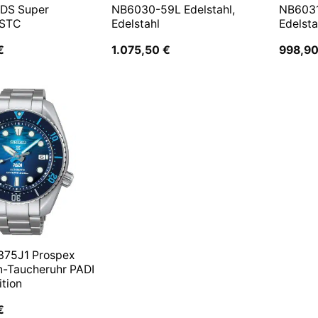
 DS Super
NB6030-59L Edelstahl,
NB6031
 STC
Edelstahl
Edelsta
€
1.075,50
€
998,9
375J1 Prospex
n-Taucheruhr PADI
ition
€