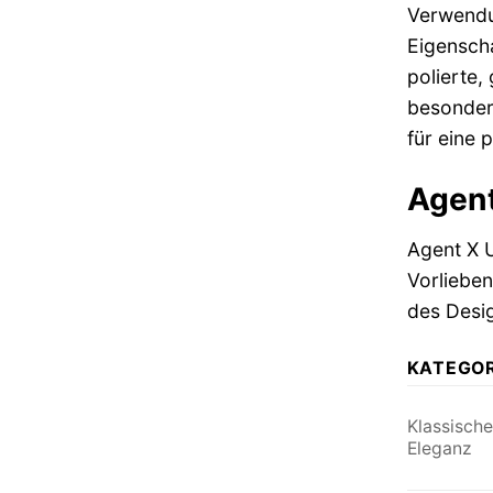
Verwendu
Eigenscha
polierte,
besondere
für eine 
Agent
Agent X U
Vorlieben
des Desi
KATEGOR
Klassische
Eleganz