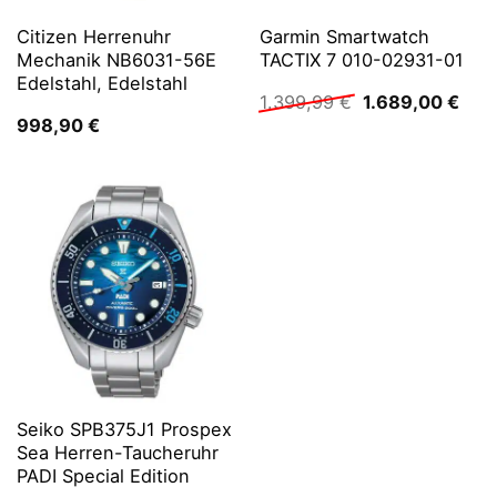
Citizen Herrenuhr
Garmin Smartwatch
Mechanik NB6031-56E
TACTIX 7 010-02931-01
Edelstahl, Edelstahl
Ursprünglicher
Aktu
1.399,99
€
1.689,00
€
Preis
Prei
998,90
€
war:
ist:
1.399,99 €
1.68
Seiko SPB375J1 Prospex
Sea Herren-Taucheruhr
PADI Special Edition