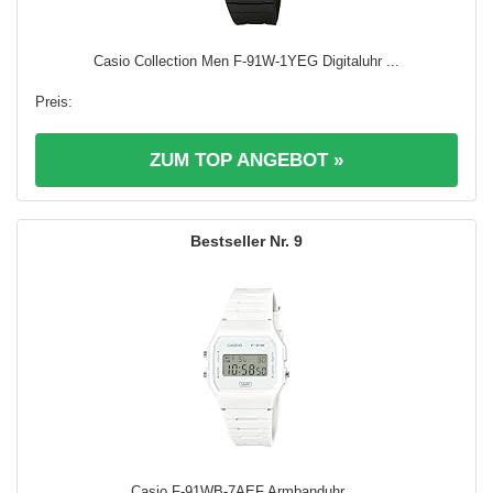
Casio Collection Men F-91W-1YEG Digitaluhr ...
ZUM TOP ANGEBOT »
9
Casio F-91WB-7AEF Armbanduhr ...