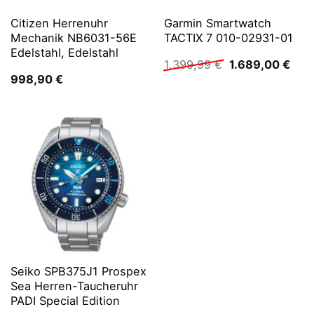
Citizen Herrenuhr
Garmin Smartwatch
Mechanik NB6031-56E
TACTIX 7 010-02931-01
Edelstahl, Edelstahl
Ursprünglicher
Aktu
1.399,99
€
1.689,00
€
Preis
Prei
998,90
€
war:
ist:
1.399,99 €
1.68
Seiko SPB375J1 Prospex
Sea Herren-Taucheruhr
PADI Special Edition