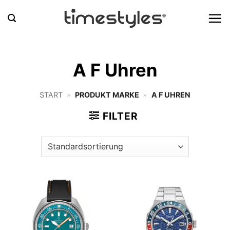
Zum
Inhalt
springen
A F Uhren
START
»
PRODUKT MARKE
»
A F UHREN
FILTER