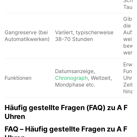
Schw
Tauch
Gibt 
die U
Gangreserve (bei
Variiert, typischerweise
Aufzi
Automatikwerken)
38-70 Stunden
weite
bewe
werd
Erwei
Datumsanzeige,
Funkt
Funktionen
Chronograph
, Weltzeit,
Uhr ü
Mondphase etc.
Zeita
hinau
Häufig gestellte Fragen (FAQ) zu A F
Uhren
FAQ – Häufig gestellte Fragen zu A F