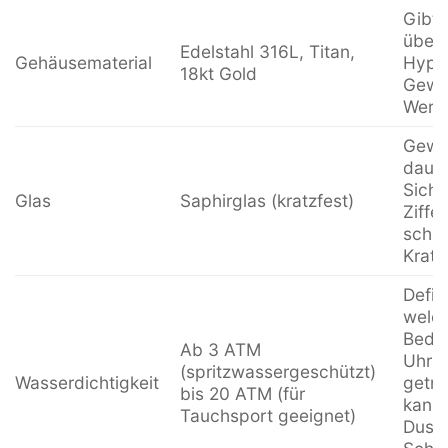
Gibt 
über 
Edelstahl 316L, Titan,
Gehäusematerial
Hypoa
18kt Gold
Gewi
Werti
Gewäh
dauer
Sicht
Glas
Saphirglas (kratzfest)
Ziffe
schüt
Kratz
Defini
welc
Bedi
Ab 3 ATM
Uhr s
(spritzwassergeschützt)
Wasserdichtigkeit
getr
bis 20 ATM (für
kann 
Tauchsport geeignet)
Dusc