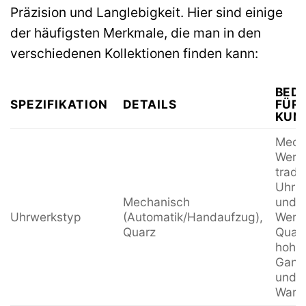
Präzision und Langlebigkeit. Hier sind einige
der häufigsten Merkmale, die man in den
verschiedenen Kollektionen finden kann:
BED
SPEZIFIKATION
DETAILS
FÜR
KUN
Mech
Werke
tradit
Uhrm
Mechanisch
und
Uhrwerkstyp
(Automatik/Handaufzug),
Wertb
Quarz
Quarz
hohe
Gang
und g
Wart