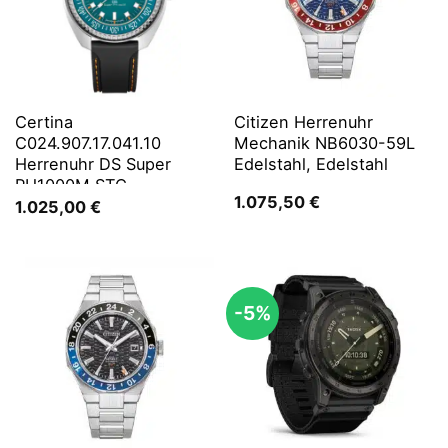
Certina
Citizen Herrenuhr
C024.907.17.041.10
Mechanik NB6030-59L
Herrenuhr DS Super
Edelstahl, Edelstahl
PH1000M STC
1.075,50
€
1.025,00
€
-5%