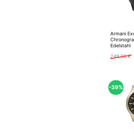
Armani Ex
Chronogr
Edelstahl
249,00
€
-39%