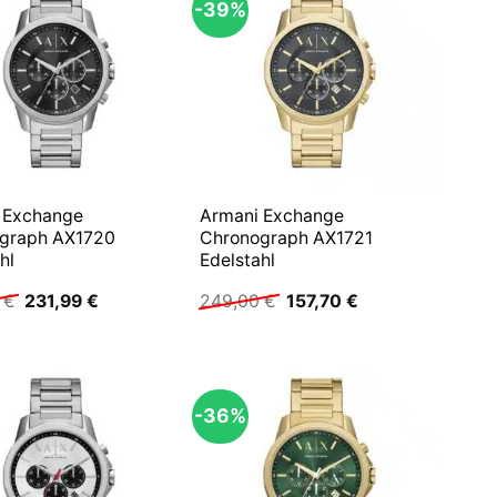
-39%
 Exchange
Armani Exchange
graph AX1720
Chronograph AX1721
hl
Edelstahl
Ursprünglicher
Aktueller
Ursprünglicher
Aktueller
0
€
231,99
€
249,00
€
157,70
€
Preis
Preis
Preis
Preis
war:
ist:
war:
ist:
239,00 €
231,99 €.
249,00 €
157,70 €.
-36%