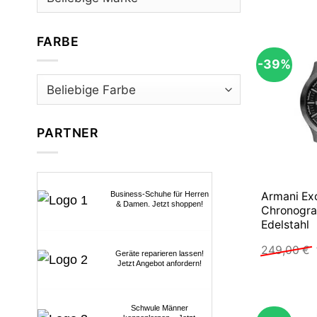
FARBE
-39%
PARTNER
Armani Ex
Business-Schuhe für Herren
& Damen. Jetzt shoppen!
Chronogr
Edelstahl
249,00
€
Geräte reparieren lassen!
Jetzt Angebot anfordern!
Schwule Männer