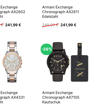
 Exchange
Armani Exchange
graph AX2602
Chronograph AX2611
hl
Edelstahl
Ursprünglicher
Aktueller
Ursprünglicher
Aktueller
0
€
241,99
€
249,00
€
241,99
€
Preis
Preis
Preis
Preis
war:
ist:
war:
ist:
249,00 €
241,99 €.
249,00 €
241,99 €.
-39%
 Exchange
Armani Exchange
graph AX4331
Chronograph AX7105
hl
Kautschuk