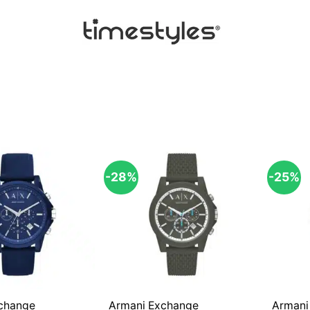
-28%
-25%
change
Armani Exchange
Armani