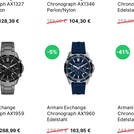
aph AX1327
Chronograph AX1346
Chrono
lon
Perlon/Nylon
Edelsta
Ursprünglicher
Aktueller
Ursprünglicher
Aktueller
128,39
€
149,00
€
104,30
€
259,0
Preis
Preis
Preis
Preis
war:
ist:
war:
ist:
159,00 €
128,39 €.
149,00 €
104,30 €.
-5%
-41%
change
Armani Exchange
Armani
aph AX1959
Chronograph AX1960
Chrono
Edelstahl
Edelsta
Ursprünglicher
Aktueller
Ursprünglicher
Aktueller
268,99
€
239,00
€
163,95
€
249,0