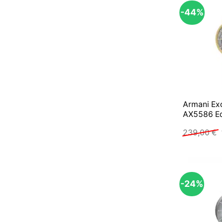
-44%
Armani E
AX5586 Ed
239,00
€
-24%