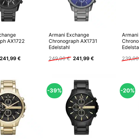
change
Armani Exchange
Armani
aph AX1722
Chronograph AX1731
Chrono
Edelstahl
Edelsta
Ursprünglicher
Aktueller
Ursprünglicher
Aktueller
241,99
€
249,00
€
241,99
€
239,0
Preis
Preis
Preis
Preis
war:
ist:
war:
ist:
249,00 €
241,99 €.
249,00 €
241,99 €.
-39%
-20%