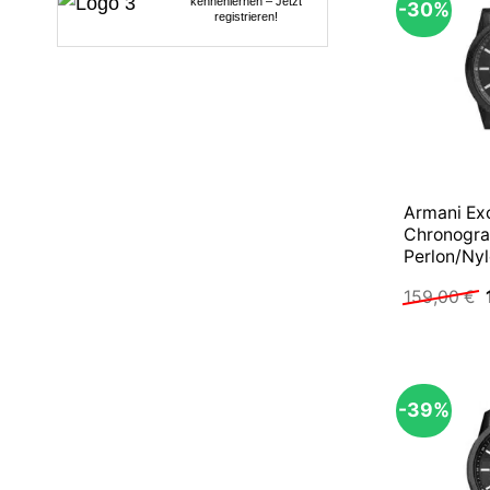
kennenlernen – Jetzt
-30%
registrieren!
Armani Ex
Chronogr
Perlon/Ny
159,00
€
-39%