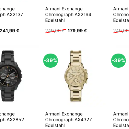
change
Armani Exchange
Armani
aph AX2137
Chronograph AX2164
Chrono
Edelstahl
Edelsta
Ursprünglicher
Aktueller
Ursprünglicher
Aktueller
241,99
€
249,00
€
179,99
€
249,0
Preis
Preis
Preis
Preis
war:
ist:
war:
ist:
249,00 €
241,99 €.
249,00 €
179,99 €.
-39%
-39%
change
Armani Exchange
Armani
aph AX2852
Chronograph AX4327
Chrono
Edelstahl
Edelsta