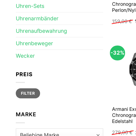
Chronogr
Uhren-Sets
Perlon/Ny
Uhrenarmbänder
159,00
€
Uhrenaufbewahrung
Uhrenbeweger
-32%
Wecker
PREIS
Min.
Max.
FILTER
Preis
Preis
Armani Ex
MARKE
Chronogr
Edelstahl
279,00
€