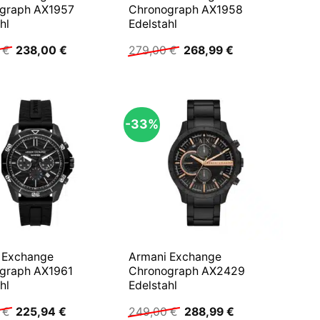
graph AX1957
Chronograph AX1958
hl
Edelstahl
Ursprünglicher
Aktueller
Ursprünglicher
Aktueller
0
€
238,00
€
279,00
€
268,99
€
Preis
Preis
Preis
Preis
war:
ist:
war:
ist:
259,00 €
238,00 €.
279,00 €
268,99 €.
-33%
 Exchange
Armani Exchange
graph AX1961
Chronograph AX2429
hl
Edelstahl
Ursprünglicher
Aktueller
Ursprünglicher
Aktueller
0
€
225,94
€
249,00
€
288,99
€