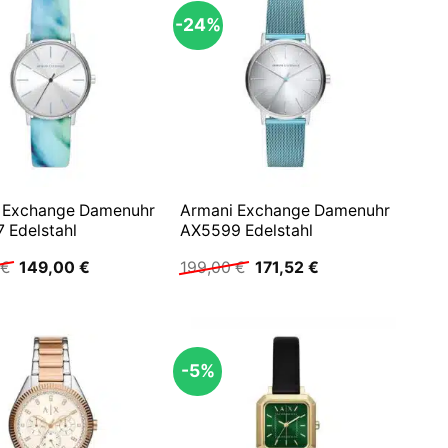
-24%
 Exchange Damenuhr
Armani Exchange Damenuhr
 Edelstahl
AX5599 Edelstahl
Ursprünglicher
Aktueller
Ursprünglicher
Aktueller
€
149,00
€
199,00
€
171,52
€
Preis
Preis
Preis
Preis
war:
ist:
war:
ist:
149,00 €
149,00 €.
199,00 €
171,52 €.
-5%