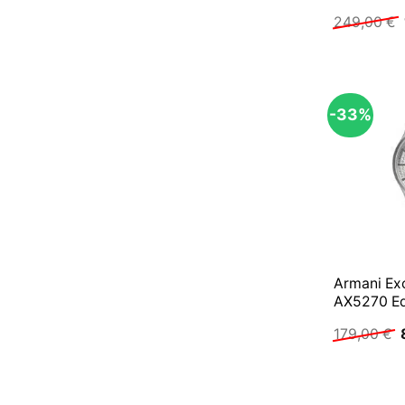
249,00
€
-33%
Armani E
AX5270 Ed
179,00
€