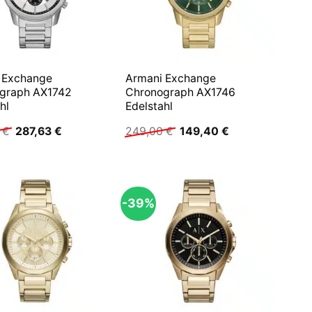
 Exchange
Armani Exchange
graph AX1742
Chronograph AX1746
hl
Edelstahl
Ursprünglicher
Aktueller
Ursprünglicher
Aktueller
0
€
287,63
€
249,00
€
149,40
€
Preis
Preis
Preis
Preis
war:
ist:
war:
ist:
239,00 €
287,63 €.
249,00 €
149,40 €.
-39%